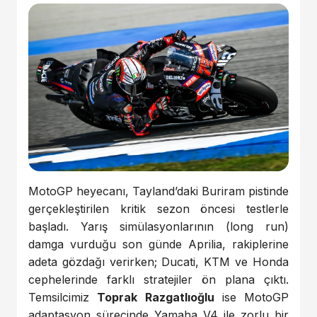
MotoGP heyecanı, Tayland’daki Buriram pistinde
gerçekleştirilen kritik sezon öncesi testlerle
başladı. Yarış simülasyonlarının (long run)
damga vurduğu son günde Aprilia, rakiplerine
adeta gözdağı verirken; Ducati, KTM ve Honda
cephelerinde farklı stratejiler ön plana çıktı.
Temsilcimiz
Toprak Razgatlıoğlu
ise MotoGP
adaptasyon sürecinde Yamaha V4 ile zorlu bir