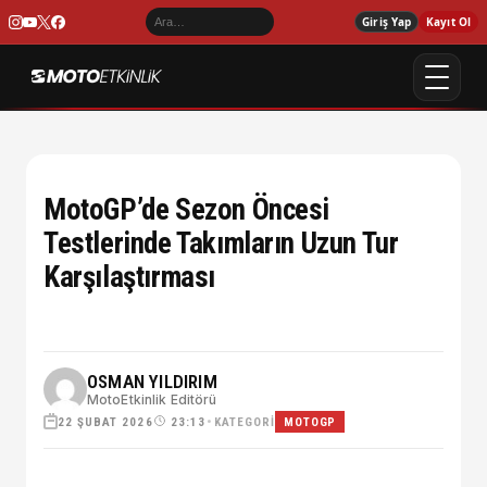
Giriş Yap
Kayıt Ol
MotoGP’de Sezon Öncesi
Testlerinde Takımların Uzun Tur
Karşılaştırması
OSMAN YILDIRIM
MotoEtkinlik Editörü
22 ŞUBAT 2026
•
KATEGORI
23:13
MOTOGP