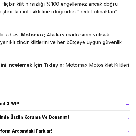
içbir kilit hırsızlığı %100 engellemez ancak doğru
rlaştırır ki motosikletinizi doğrudan “hedef olmaktan”
lir adresi
Motomax
; 4Riders markasının yüksek
dayanıklı zincir kilitlerini ve her bütçeye uygun güvenlik
ini İncelemek İçin Tıklayın:
Motomax Motosiklet Kilitleri
and-3 WP!
→
rinde Üstün Koruma Ve Donanım!
→
irform Arasındaki Farklar!
→