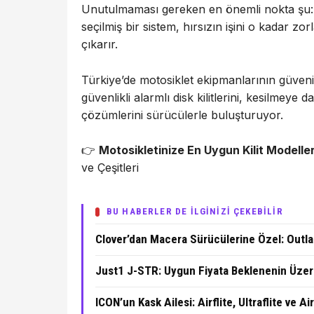
Unutulmaması gereken en önemli nokta şu: H
seçilmiş bir sistem, hırsızın işini o kadar zo
çıkarır.
Türkiye’de motosiklet ekipmanlarının güveni
güvenlikli alarmlı disk kilitlerini, kesilmeye 
çözümlerini sürücülerle buluşturuyor.
👉
Motosikletinize En Uygun Kilit Modeller
ve Çeşitleri
BU HABERLER DE İLGİNİZİ ÇEKEBİLİR
Clover’dan Macera Sürücülerine Özel: Outl
Just1 J-STR: Uygun Fiyata Beklenenin Üze
ICON’un Kask Ailesi: Airflite, Ultraflite ve A