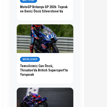
MOTOGP
MotoGP Britanya GP 2026: Toprak
ve Deniz Öncü Silverstone’da
WORLDSSP
Temsilcimiz Can Öncü,
Thruxton’da British Supersport’ta
Yarışacak