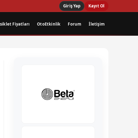
Giriş Yap
Kayıt Ol
iklet Fiyatları
OtoEtkinlik
Forum
İletişim