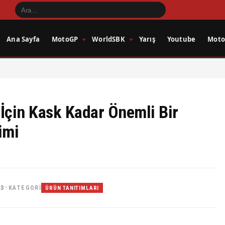
Ana Sayfa
MotoGP
WorldSBK
Yarış
Youtube
Motos
İçin Kask Kadar Önemli Bir
imi
33
KATEGORI
•
ÜRÜN TANITIMLARI