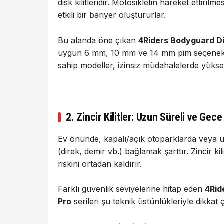
disk kilitleridir. Motosikletin hareket ettirilm
etkili bir bariyer oluştururlar.
Bu alanda öne çıkan
4Riders Bodyguard D
uygun 6 mm, 10 mm ve 14 mm pim seçenekler
sahip modeller, izinsiz müdahalelerde yüksek
2. Zincir Kilitler: Uzun Süreli ve Ge
Ev önünde, kapalı/açık otoparklarda veya uz
(direk, demir vb.) bağlamak şarttır. Zincir k
riskini ortadan kaldırır.
Farklı güvenlik seviyelerine hitap eden
4Rid
Pro
serileri şu teknik üstünlükleriyle dikkat 