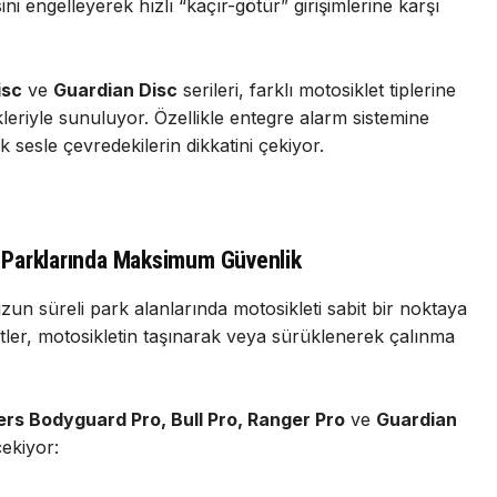
esini engelleyerek hızlı “kaçır-götür” girişimlerine karşı
isc
ve
Guardian Disc
serileri, farklı motosiklet tiplerine
iyle sunuluyor. Özellikle entegre alarm sistemine
 sesle çevredekilerin dikkatini çekiyor.
ce Parklarında Maksimum Güvenlik
un süreli park alanlarında motosikleti sabit bir noktaya
ilitler, motosikletin taşınarak veya sürüklenerek çalınma
ers Bodyguard Pro, Bull Pro, Ranger Pro
ve
Guardian
çekiyor: