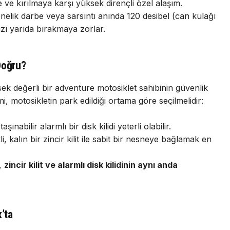
ve kırılmaya karşı yüksek dirençli özel alaşım.
elik darbe veya sarsıntı anında 120 desibel (can kulağı
ızı yarıda bırakmaya zorlar.
Doğru?
sek değerli bir adventure motosiklet sahibinin güvenlik
mi, motosikletin park edildiği ortama göre seçilmelidir:
aşınabilir alarmlı bir disk kilidi yeterli olabilir.
, kalın bir zincir kilit ile sabit bir nesneye bağlamak en
k,
zincir kilit ve alarmlı disk kilidinin aynı anda
’ta