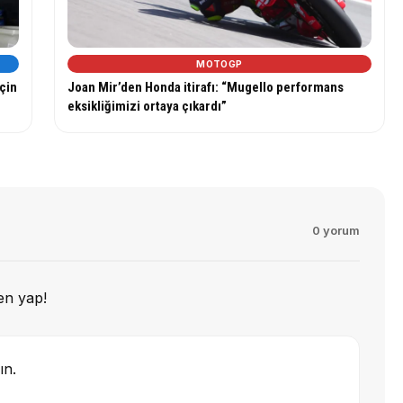
MOTOGP
çin
Joan Mir’den Honda itirafı: “Mugello performans
eksikliğimizi ortaya çıkardı”
0 yorum
en yap!
ın.