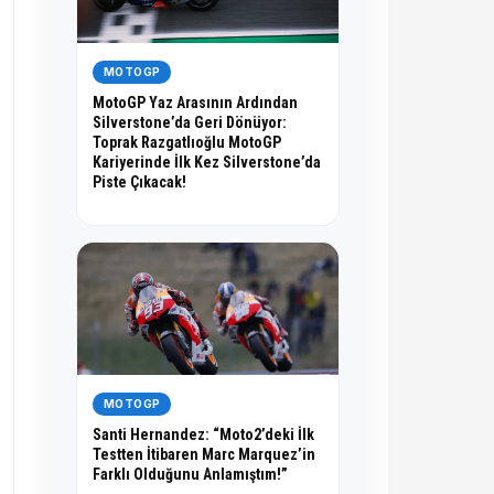
MOTOGP
MotoGP Yaz Arasının Ardından
Silverstone’da Geri Dönüyor:
Toprak Razgatlıoğlu MotoGP
Kariyerinde İlk Kez Silverstone’da
Piste Çıkacak!
MOTOGP
Santi Hernandez: “Moto2’deki İlk
Testten İtibaren Marc Marquez’in
Farklı Olduğunu Anlamıştım!”