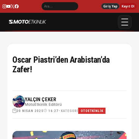
Giriş Yap
Kayıt Ol
Oscar Piastri’den Arabistan’da
Zafer!
YALÇIN ÇEKER
MotoEtkinlik Editörü
20 NISAN 2025
•
KATEGORI
16:27
OTOETKINLIK