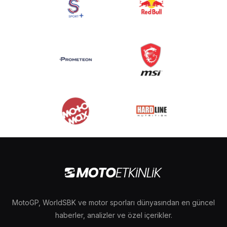
MotoGP, WorldSBK ve motor sporları dünyasından en güncel
haberler, analizler ve özel içerikler.