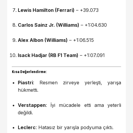
Lewis Hamilton (Ferrari)
– +39.073
Carlos Sainz Jr. (Williams)
– +1:04.630
Alex Albon (Williams)
– +1:06.515
Isack Hadjar (RB F1 Team)
– +1:07.091
Kısa Değerlendirme:
Piastri
: Resmen zirveye yerleşti, yarışa
hükmetti.
Verstappen
: İyi mücadele etti ama yeterli
değildi.
Leclerc
: Hatasız bir yarışla podyuma çıktı.