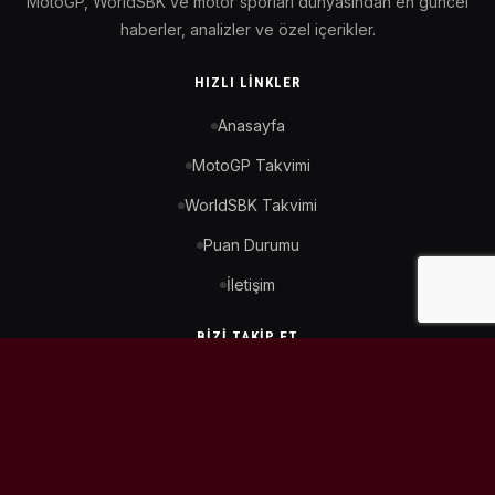
MotoGP, WorldSBK ve motor sporları dünyasından en güncel
haberler, analizler ve özel içerikler.
HIZLI LINKLER
Anasayfa
MotoGP Takvimi
WorldSBK Takvimi
Puan Durumu
İletişim
BIZI TAKIP ET
© 2026
MotoEtkinlik
. Tüm hakları saklıdır.