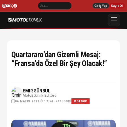
Giriş Yap
Kayıt Ol
Quartararo’dan Gizemli Mesaj:
“Fransa’da Özel Bir Şey Olacak!”
EMIR SÜNBÜL
MotoEtkinlik Editörü
06 MAYIS 2026
•
KATEGORI
17:54
MOTOGP