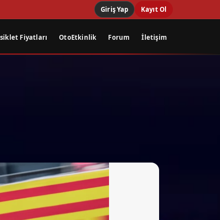
Giriş Yap
Kayıt Ol
iklet Fiyatları
OtoEtkinlik
Forum
İletişim
”