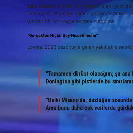
Sam Lowes
, Ducati için geçerli olan yakıt ak
Donington Park’taki ikinci yarışın ardından
görülür bir fark yaşamadığını vurguladı.
“Gerçekten Hiçbir Şey Hissetmedim”
Lowes, 2025 sezonuyla gelen yakıt akış sınırla
“Tamamen dürüst olacağım; şu ana k
Donington gibi pistlerde bu sınırlama
“Belki Misano’da, düzlüğün sonunda be
Ama bunu daha çok verilerde gördük.