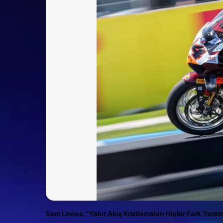
Sam Lowes: “Yakıt Akış Kısıtlamaları Hiçbir Fark Yarat