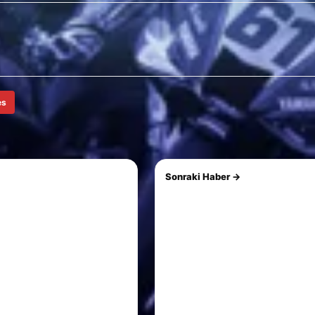
es
Sonraki Haber →