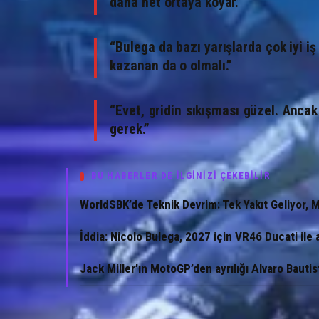
daha net ortaya koyar.”
“Bulega da bazı yarışlarda çok iyi iş 
kazanan da o olmalı.”
“Evet, gridin sıkışması güzel. Anca
gerek.”
BU HABERLER DE İLGİNİZİ ÇEKEBİLİR
WorldSBK’de Teknik Devrim: Tek Yakıt Geliyor, 
İddia: Nicolo Bulega, 2027 için VR46 Ducati ile 
Jack Miller’ın MotoGP’den ayrılığı Alvaro Bautis