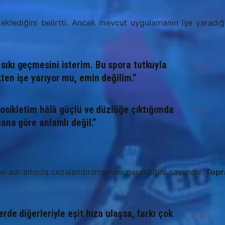
klediğini belirtti. Ancak mevcut uygulamanın işe yaradığ
ıkı geçmesini isterim. Bu spora tutkuyla
ten işe yarıyor mu, emin değilim.”
tosikletim hâlâ güçlü ve düzlüğe çıktığımda
ana göre anlamlı değil.”
e adı altında cezalandırılmaması gerektiğini savundu.
Topr
rde diğerleriyle eşit hıza ulaşsa, farkı çok