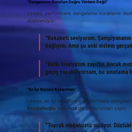
“Dengeleme Kuralları Doğru Yöntem Değil”
Lowes, performans dengeleme kurallarını deste
düşünmüyor:
“Rekabeti seviyorum. Şampiyonanın s
bağlıyım. Ama şu anki sistem gerçek
“Belki hissiyatım zayıftır. Ancak mo
geçiş yapabiliyorsam, bu sınırlama b
“En İyi Sürücü Kazanmalı”
Lowes, en iyi sürücülerin performans dengelem
Razgatlıoğlu
hakkında da şu yorumları yaptı:
“Toprak olağanüstü sürüyor. Düzlükle