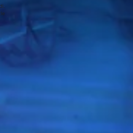
di.
le