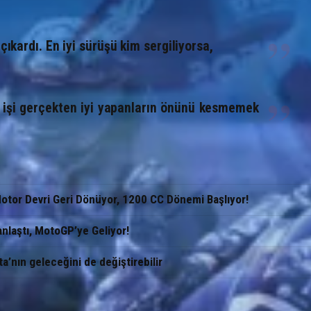
çıkardı. En iyi sürüşü kim sergiliyorsa,
k işi gerçekten iyi yapanların önünü kesmemek
Motor Devri Geri Dönüyor, 1200 CC Dönemi Başlıyor!
anlaştı, MotoGP’ye Geliyor!
ta’nın geleceğini de değiştirebilir