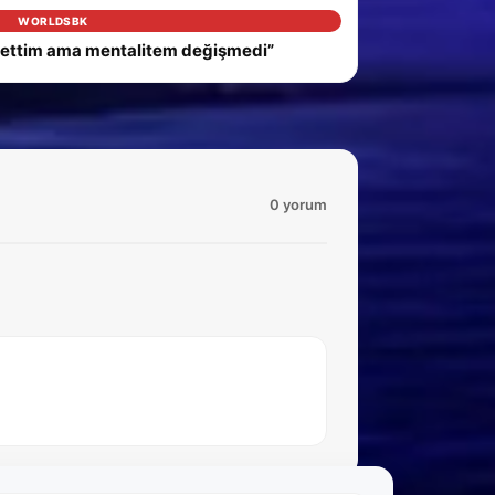
WORLDSBK
ybettim ama mentalitem değişmedi”
0 yorum