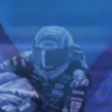
→
→
→