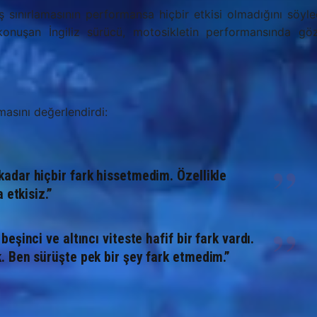
ış sınırlamasının performansa hiçbir etkisi olmadığını söyle
 konuşan İngiliz sürücü, motosikletin performansında göz
masını değerlendirdi:
adar hiçbir fark hissetmedim. Özellikle
 etkisiz.”
şinci ve altıncı viteste hafif bir fark vardı.
 Ben sürüşte pek bir şey fark etmedim.”