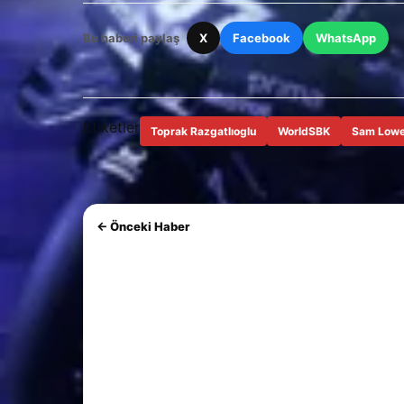
Bu haberi paylaş
X
Facebook
WhatsApp
Etiketler
Toprak Razgatlıoglu
WorldSBK
Sam Low
← Önceki Haber