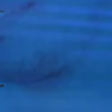
ını
ak