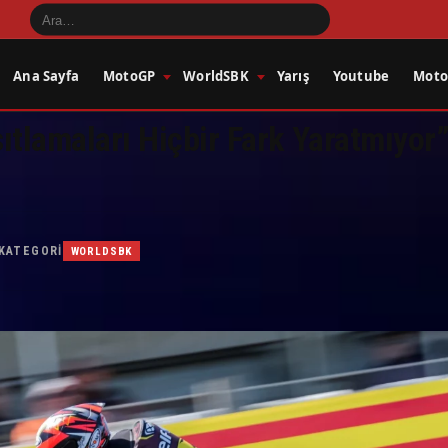
Ana Sayfa
MotoGP
WorldSBK
Yarış
Youtube
Motos
ıtlamaları Hiçbir Fark Yaratmıyor
KATEGORI
WORLDSBK