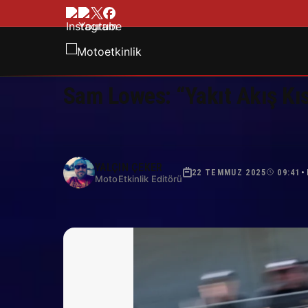
Sam Lowes: “Yakıt Akış Kıs
YALÇIN ÇEKER
22 TEMMUZ 2025
09:41
•
MotoEtkinlik Editörü