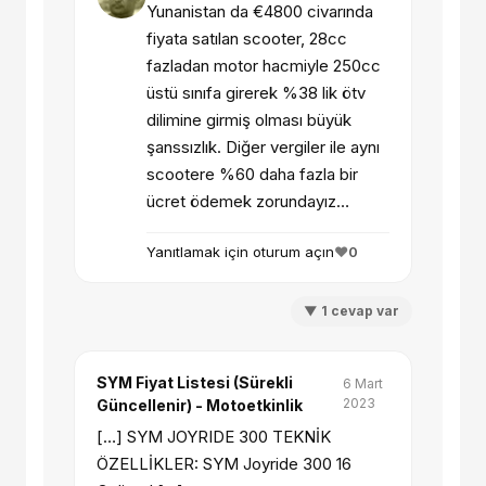
Yunanistan da €4800 civarında
fiyata satılan scooter, 28cc
fazladan motor hacmiyle 250cc
üstü sınıfa girerek %38 lik ötv
dilimine girmiş olması büyük
şanssızlık. Diğer vergiler ile aynı
scootere %60 daha fazla bir
ücret ödemek zorundayız…
Yanıtlamak için oturum açın
❤️
0
▼ 1 cevap var
SYM Fiyat Listesi (Sürekli
6 Mart
2023
Güncellenir) - Motoetkinlik
[…] SYM JOYRIDE 300 TEKNİK
ÖZELLİKLER: SYM Joyride 300 16