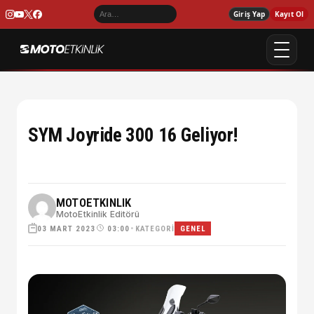
Giriş Yap
Kayıt Ol
SYM Joyride 300 16 Geliyor!
MOTOETKINLIK
MotoEtkinlik Editörü
03 MART 2023
•
KATEGORI
03:00
GENEL