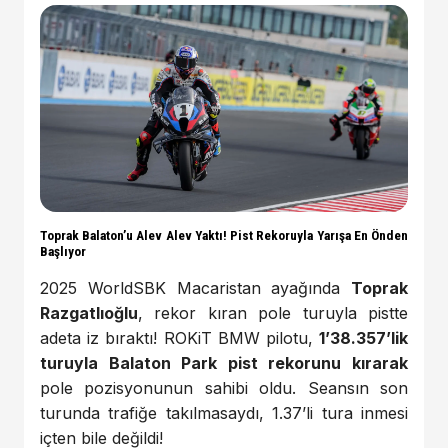
Toprak Balaton’u Alev Alev Yaktı! Pist Rekoruyla Yarışa En Önden
Başlıyor
2025 WorldSBK Macaristan ayağında
Toprak
Razgatlıoğlu
, rekor kıran pole turuyla pistte
adeta iz bıraktı! ROKiT BMW pilotu,
1’38.357’lik
turuyla Balaton Park pist rekorunu kırarak
pole pozisyonunun sahibi oldu. Seansın son
turunda trafiğe takılmasaydı, 1.37’li tura inmesi
içten bile değildi!