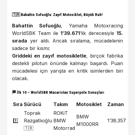
🇹🇷 Bahattin Sofuoğlu: Zayıf Motosiklet, Büyük Ruh!
Bahattin Sofuoğlu
, Yamaha Motoxracing
WorldSBK Team ile
1’39.671
’lik derecesiyle
15.
sırada
yer aldı. Ancak sıralama, mücadelenin
sadece bir kısmı:
Griddeki en zayıf motosikletle
, birçok fabrika
destekli pilotun önünde kalmayı başardı. Puan
mücadelesi için yarışta en kritik isimlerden biri
olacak.
🏁 İlk 10 – WorldSBK Macaristan Superpole Sonuçları
Sıra
Sürücü
Takım
Motosiklet
Zaman
Toprak
ROKiT
BMW
1️⃣
Razgatlıoğlu
BMW
1’38.357
M1000RR
🇹🇷
Motorrad