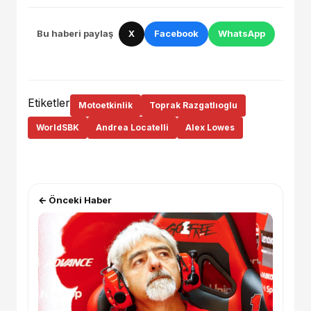
Bu haberi paylaş
X
Facebook
WhatsApp
Etiketler
Motoetkinlik
Toprak Razgatlıoglu
WorldSBK
Andrea Locatelli
Alex Lowes
← Önceki Haber