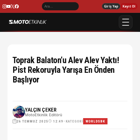
Giriş Yap
Kayıt Ol
Toprak Balaton’u Alev Alev Yaktı!
Pist Rekoruyla Yarışa En Önden
Başlıyor
YALÇIN ÇEKER
MotoEtkinlik Editörü
26 TEMMUZ 2025
•
KATEGORI
12:49
WORLDSBK