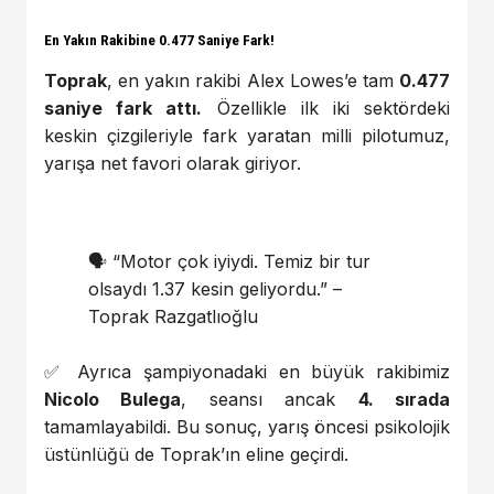
En Yakın Rakibine 0.477 Saniye Fark!
Toprak
, en yakın rakibi Alex Lowes’e tam
0.477
saniye fark attı.
Özellikle ilk iki sektördeki
keskin çizgileriyle fark yaratan milli pilotumuz,
yarışa net favori olarak giriyor.
🗣️ “Motor çok iyiydi. Temiz bir tur
olsaydı 1.37 kesin geliyordu.” –
Toprak Razgatlıoğlu
✅ Ayrıca şampiyonadaki en büyük rakibimiz
Nicolo Bulega
, seansı ancak
4. sırada
tamamlayabildi. Bu sonuç, yarış öncesi psikolojik
üstünlüğü de Toprak’ın eline geçirdi.