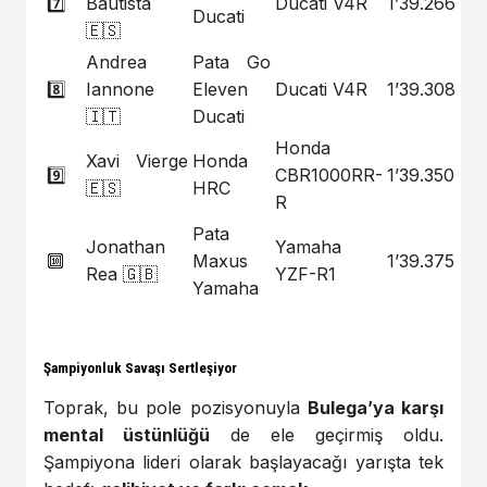
7️⃣
Bautista
Ducati V4R
1’39.266
Ducati
🇪🇸
Andrea
Pata Go
8️⃣
Iannone
Eleven
Ducati V4R
1’39.308
🇮🇹
Ducati
Honda
Xavi Vierge
Honda
9️⃣
CBR1000RR-
1’39.350
🇪🇸
HRC
R
Pata
Jonathan
Yamaha
🔟
Maxus
1’39.375
Rea 🇬🇧
YZF-R1
Yamaha
Şampiyonluk Savaşı Sertleşiyor
Toprak, bu pole pozisyonuyla
Bulega’ya karşı
mental üstünlüğü
de ele geçirmiş oldu.
Şampiyona lideri olarak başlayacağı yarışta tek