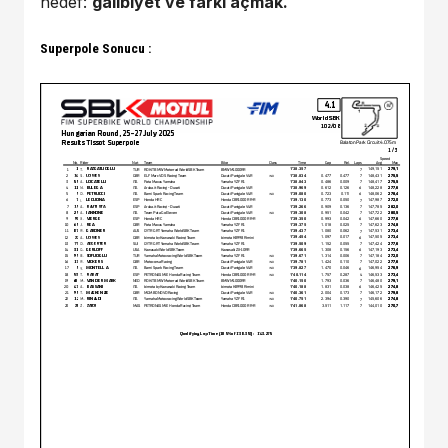
hedef:
galibiyet ve farkı açmak.
Superpole Sonucu :