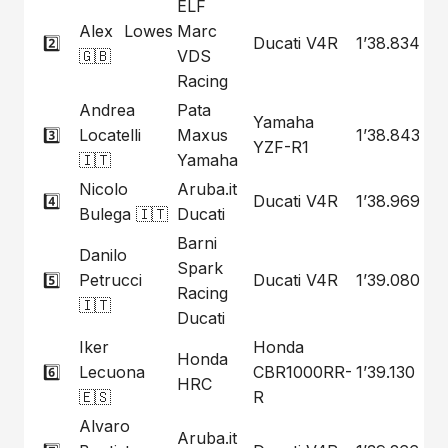
ELF
Alex Lowes
Marc
2️⃣
Ducati V4R
1’38.834
🇬🇧
VDS
Racing
Andrea
Pata
Yamaha
3️⃣
Locatelli
Maxus
1’38.843
YZF-R1
🇮🇹
Yamaha
Nicolo
Aruba.it
4️⃣
Ducati V4R
1’38.969
Bulega 🇮🇹
Ducati
Barni
Danilo
Spark
5️⃣
Petrucci
Ducati V4R
1’39.080
Racing
🇮🇹
Ducati
Iker
Honda
Honda
6️⃣
Lecuona
CBR1000RR-
1’39.130
HRC
🇪🇸
R
Alvaro
Aruba.it