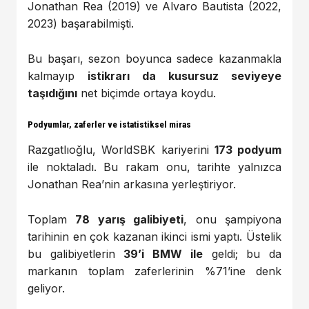
Jonathan Rea (2019) ve Alvaro Bautista (2022,
2023) başarabilmişti.
Bu başarı, sezon boyunca sadece kazanmakla
kalmayıp
istikrarı da kusursuz seviyeye
taşıdığını
net biçimde ortaya koydu.
Podyumlar, zaferler ve istatistiksel miras
Razgatlıoğlu, WorldSBK kariyerini
173 podyum
ile noktaladı. Bu rakam onu, tarihte yalnızca
Jonathan Rea’nin arkasına yerleştiriyor.
Toplam
78 yarış galibiyeti
, onu şampiyona
tarihinin en çok kazanan ikinci ismi yaptı. Üstelik
bu galibiyetlerin
39’i BMW ile
geldi; bu da
markanın toplam zaferlerinin %71’ine denk
geliyor.