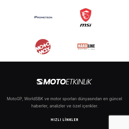
MotoGP, WorldSBK ve motor sporları dünyasından en güncel
haberler, analizler ve özel içerikler.
HIZLI LINKLER