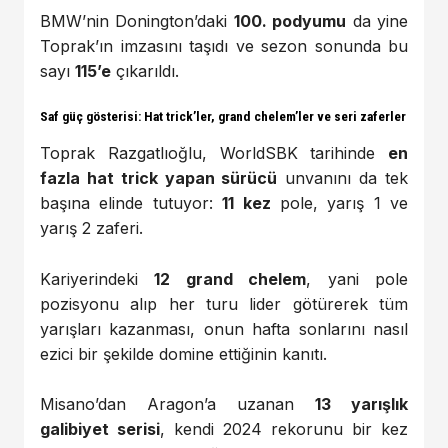
BMW’nin Donington’daki
100. podyumu
da yine
Toprak’ın imzasını taşıdı ve sezon sonunda bu
sayı
115’e
çıkarıldı.
Saf güç gösterisi: Hat trick’ler, grand chelem’ler ve seri zaferler
Toprak Razgatlıoğlu, WorldSBK tarihinde
en
fazla hat trick yapan sürücü
unvanını da tek
başına elinde tutuyor:
11 kez
pole, yarış 1 ve
yarış 2 zaferi.
Kariyerindeki
12 grand chelem
, yani pole
pozisyonu alıp her turu lider götürerek tüm
yarışları kazanması, onun hafta sonlarını nasıl
ezici bir şekilde domine ettiğinin kanıtı.
Misano’dan Aragon’a uzanan
13 yarışlık
galibiyet serisi
, kendi 2024 rekorunu bir kez