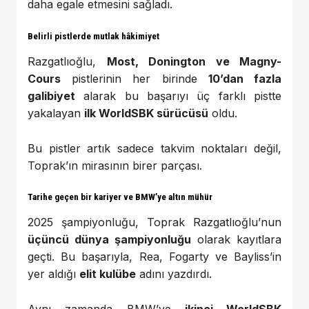
daha egale etmesini sağladı.
Belirli pistlerde mutlak hâkimiyet
Razgatlıoğlu,
Most, Donington ve Magny-
Cours
pistlerinin her birinde
10’dan fazla
galibiyet
alarak bu başarıyı üç farklı pistte
yakalayan
ilk WorldSBK sürücüsü
oldu.
Bu pistler artık sadece takvim noktaları değil,
Toprak’ın mirasının birer parçası.
Tarihe geçen bir kariyer ve BMW’ye altın mühür
2025 şampiyonluğu, Toprak Razgatlıoğlu’nun
üçüncü dünya şampiyonluğu
olarak kayıtlara
geçti. Bu başarıyla, Rea, Fogarty ve Bayliss’in
yer aldığı
elit kulübe
adını yazdırdı.
Aynı zamanda BMW’ye
ikinci WorldSBK