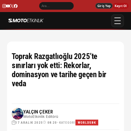
Giriş Yap
Kayıt Ol
Toprak Razgatlıoğlu 2025’te
sınırları yok etti: Rekorlar,
dominasyon ve tarihe geçen bir
veda
YALÇIN ÇEKER
MotoEtkinlik Editörü
17 ARALIK 2025
•
KATEGORI
08:20
WORLDSBK