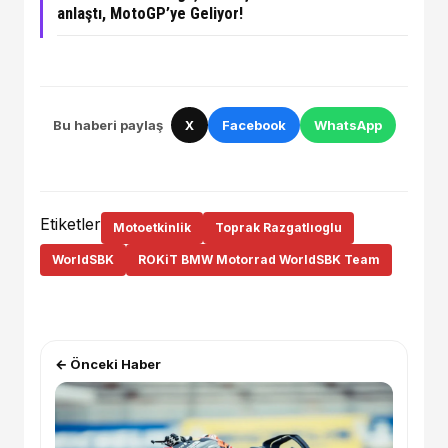
anlaştı, MotoGP’ye Geliyor!
Bu haberi paylaş
X
Facebook
WhatsApp
Etiketler
Motoetkinlik
Toprak Razgatlıoglu
WorldSBK
ROKiT BMW Motorrad WorldSBK Team
← Önceki Haber