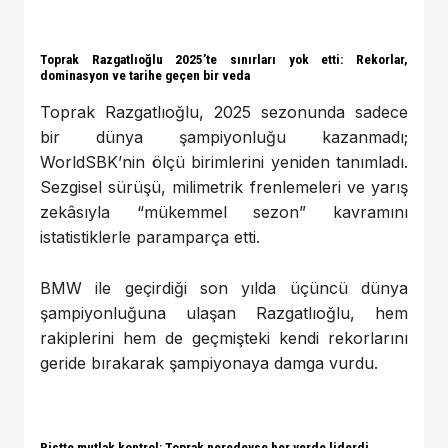
Toprak Razgatlıoğlu 2025’te sınırları yok etti: Rekorlar,
dominasyon ve tarihe geçen bir veda
Toprak Razgatlıoğlu, 2025 sezonunda sadece
bir dünya şampiyonluğu kazanmadı;
WorldSBK’nin ölçü birimlerini yeniden tanımladı.
Sezgisel sürüşü, milimetrik frenlemeleri ve yarış
zekâsıyla “mükemmel sezon” kavramını
istatistiklerle paramparça etti.
BMW ile geçirdiği son yılda üçüncü dünya
şampiyonluğuna ulaşan Razgatlıoğlu, hem
rakiplerini hem de geçmişteki kendi rekorlarını
geride bırakarak şampiyonaya damga vurdu.
Pistte mutlak kontrol: Toprak neredeyse her yerde liderdi