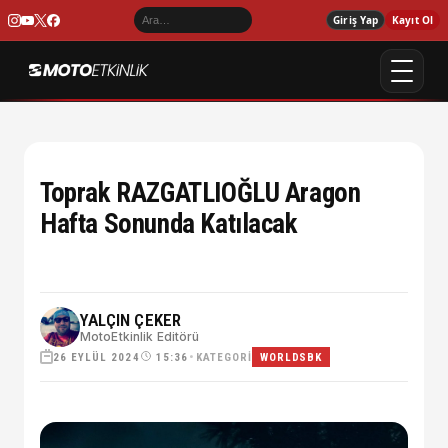
Giriş Yap
Kayıt Ol
Toprak RAZGATLIOĞLU Aragon
Hafta Sonunda Katılacak
YALÇIN ÇEKER
MotoEtkinlik Editörü
26 EYLÜL 2024
•
KATEGORI
15:36
WORLDSBK