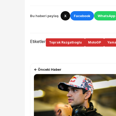
Bu haberi paylaş
X
Facebook
WhatsApp
Etiketler
Toprak Razgatlıoglu
MotoGP
Yam
← Önceki Haber