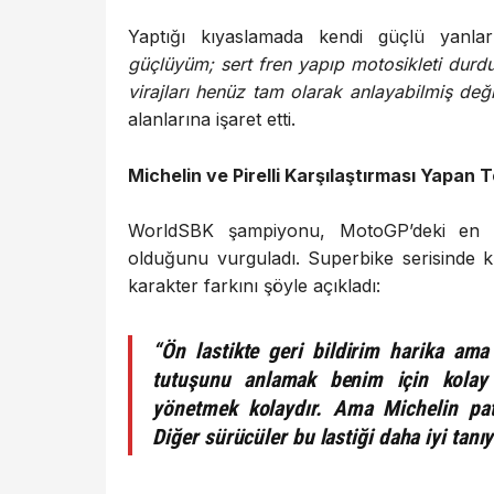
Yaptığı kıyaslamada kendi güçlü yanl
güçlüyüm; sert fren yapıp motosikleti dur
virajları henüz tam olarak anlayabilmiş değ
alanlarına işaret etti.
Michelin ve Pirelli Karşılaştırması Yapan
WorldSBK şampiyonu, MotoGP’deki en bü
olduğunu vurguladı. Superbike serisinde kull
karakter farkını şöyle açıkladı:
“Ön lastikte geri bildirim harika am
tutuşunu anlamak benim için kolay de
yönetmek kolaydır. Ama Michelin pat
Diğer sürücüler bu lastiği daha iyi tanı