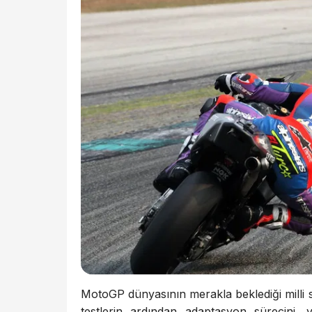
MotoGP dünyasının merakla beklediği mill
testlerin ardından adaptasyon sürecini, 