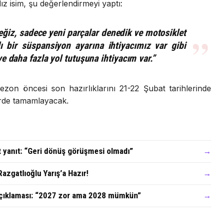
ız isim, şu değerlendirmeyi yaptı:
ceğiz, sadece yeni parçalar denedik ve motosiklet
 bir süspansiyon ayarına ihtiyacımız var gibi
 daha fazla yol tutuşuna ihtiyacım var.”
on öncesi son hazırlıklarını 21-22 Şubat tarihlerinde
lerde tamamlayacak.
t yanıt: “Geri dönüş görüşmesi olmadı”
→
azgatlıoğlu Yarış’a Hazır!
→
açıklaması: “2027 zor ama 2028 mümkün”
→