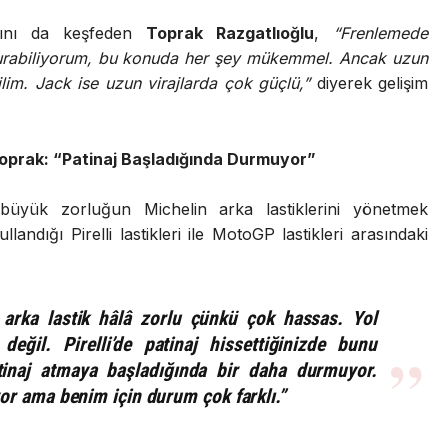
arını da keşfeden
Toprak Razgatlıoğlu
,
“Frenlemede
durabiliyorum, bu konuda her şey mükemmel. Ancak uzun
ilim. Jack ise uzun virajlarda çok güçlü,”
diyerek gelişim
 Toprak: “Patinaj Başladığında Durmuyor”
yük zorluğun Michelin arka lastiklerini yönetmek
andığı Pirelli lastikleri ile MotoGP lastikleri arasındaki
a arka lastik hâlâ zorlu çünkü çok hassas. Yol
ğil. Pirelli’de patinaj hissettiğinizde bunu
inaj atmaya başladığında bir daha durmuyor.
yor ama benim için durum çok farklı.”