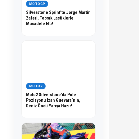
MOTOGP
Silverstone Sprint’te Jorge Martin
Zaferi, Toprak Lastiklerle
Mücadele Etti!
MOTO2
Moto2 Silverstone’da Pole
Pozisyonu Izan Guevara’nın,
Deniz Öncü Yarışa Hazır!