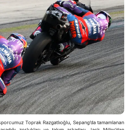
i sporcumuz Toprak Razgatlıoğlu, Sepang’da tamamlanan
yaşadığı zorlukları ve takım arkadaşı Jack Miller’dan