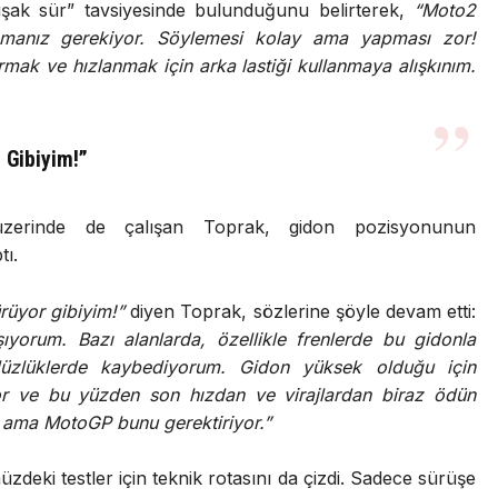
uşak sür” tavsiyesinde bulunduğunu belirterek,
“Moto2
manız gerekiyor. Söylemesi kolay ama yapması zor!
mak ve hızlanmak için arka lastiği kullanmaya alışkınım.
 Gibiyim!”
 üzerinde de çalışan Toprak, gidon pozisyonunun
tı.
ürüyor gibiyim!”
diyen Toprak, sözlerine şöyle devam etti:
yorum. Bazı alanlarda, özellikle frenlerde bu gidonla
zlüklerde kaybediyorum. Gidon yüksek olduğu için
or ve bu yüzden son hızdan ve virajlardan biraz ödün
 ama MotoGP bunu gerektiriyor.”
deki testler için teknik rotasını da çizdi. Sadece sürüşe