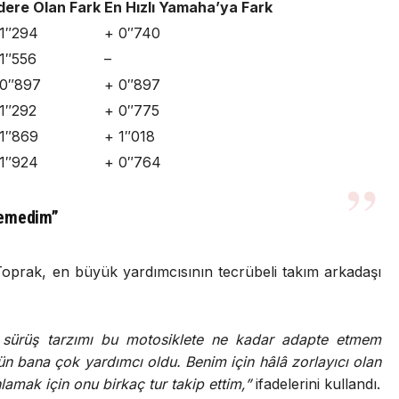
dere Olan Fark
En Hızlı Yamaha’ya Fark
 1″294
+ 0″740
1″556
–
 0″897
+ 0″897
1″292
+ 0″775
 1″869
+ 1″018
 1″924
+ 0″764
zemedim”
Toprak, en büyük yardımcısının tecrübeli takım arkadaşı
 sürüş tarzımı bu motosiklete ne kadar adapte etmem
n bana çok yardımcı oldu. Benim için hâlâ zorlayıcı olan
lamak için onu birkaç tur takip ettim,”
ifadelerini kullandı.