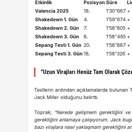
Etkinlik
Pozisyon
Süre
Li
Valencia 2025
18.
1’30″667
+
Shakedown 1. Gün
4.
1’59″674
+ 
Shakedown 2. Gün
7.
1’58″805
+
Shakedown 3. Gün
8.
1’58″465
+ 
Sepang Testi 1. Gün
20.
1’58″887
+
Sepang Testi 3. Gün
18.
1’58″326
+
“Uzun Virajları Henüz Tam Olarak Çö
Testlerin ardından açıklamalarda bulunan 
Jack Miller olduğunu belirtti.
Toprak;
“Nerede gelişmem gerektiğini ve
gerektiğini anlamaya çalışıyorum. Jack bugü
bazı virajlara nasıl yaklaşmam gerektiğini an