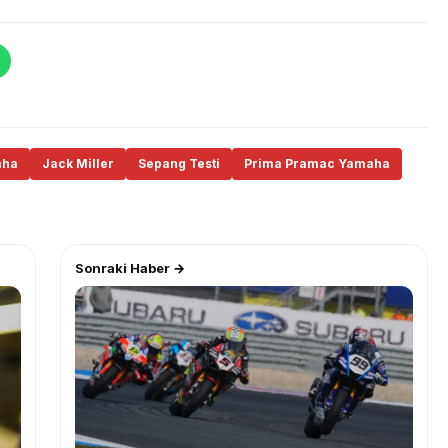
aha
Jack Miller
Sepang Testi
Prima Pramac Yamaha
Sonraki Haber →