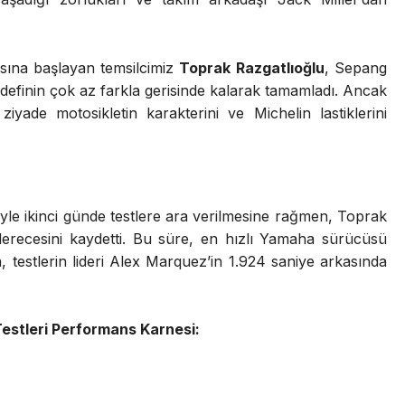
ına başlayan temsilcimiz
Toprak Razgatlıoğlu
, Sepang
r hedefinin çok az farkla gerisinde kalarak tamamladı. Ancak
ziyade motosikletin karakterini ve Michelin lastiklerini
yle ikinci günde testlere ara verilmesine rağmen, Toprak
 derecesini kaydetti. Bu süre, en hızlı Yamaha sürücüsü
, testlerin lideri Alex Marquez’in 1.924 saniye arkasında
Testleri Performans Karnesi: