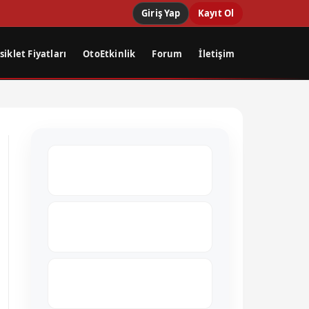
Giriş Yap
Kayıt Ol
iklet Fiyatları
OtoEtkinlik
Forum
İletişim