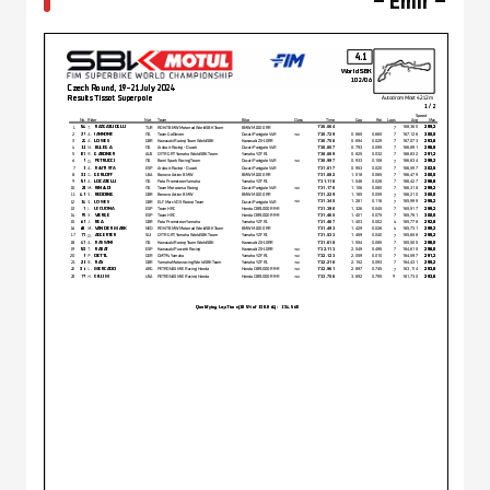
– Emir –