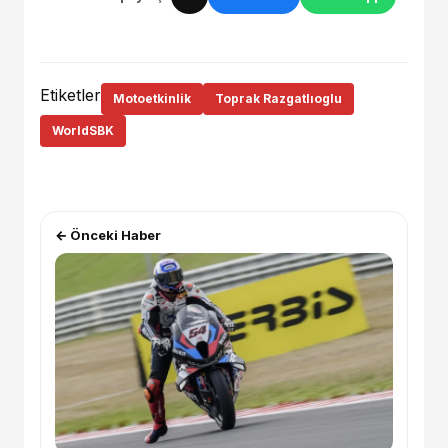
Etiketler
Motoetkinlik
Toprak Razgatlıoglu
WorldSBK
← Önceki Haber