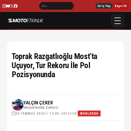
Giriş Yap
Kayıt Ol
Toprak Razgatlıoğlu Most’ta
Uçuyor, Tur Rekoru İle Pol
Pozisyonunda
YALÇIN ÇEKER
MotoEtkinlik Editörü
20 TEMMUZ 2024
•
KATEGORI
13:05
WORLDSBK