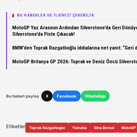
BU HABERLER DE İLGİNİZİ ÇEKEBİLİR
MotoGP Yaz Arasının Ardından Silverstone’da Geri Dönüyo
Silverstone’da Piste Çıkacak!
BMW’den Toprak Razgatlıoğlu iddialarına net yanıt: “Geri
MotoGP Britanya GP 2026: Toprak ve Deniz Öncü Silverst
Bu haberi paylaş
X
Facebook
WhatsApp
Etiketler
Toprak Razgatlıoglu
Yamaha
Gino Borsoi
MotoGP