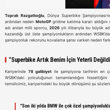
Toprak Razgatlıoğlu
, Dünya Superbike Şampiyonası’n
ardından neden
MotoGP
gridine katılma kararı aldığını 
adı anılan milli sporcu,
2026
yılı itibarıyla bu büyük ad
kazandığı üst üste şampiyonlukların ardından WSBK’da
şampiyonluk rekorunu kovalama şansı varken neden farklı bi
“Superbike Artık Benim İçin Yeterli Değild
Kariyerinde
78 galibiyet
ile şampiyona tarihinin en ç
WSBK’daki yolculuğunun tamamlandığını hissettiğini s
temsilcimiz, kariyerindeki bu büyük dönüşümü şu sözlerl
“Son iki yılda
BMW
ile çok özel şampiyonlukl