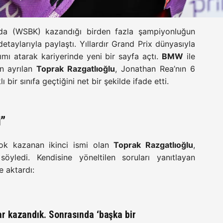
da (WSBK) kazandığı birden fazla şampiyonluğun
detaylarıyla paylaştı. Yıllardır Grand Prix dünyasıyla
ımı atarak kariyerinde yeni bir sayfa açtı.
BMW
ile
n ayrılan
Toprak Razgatlıoğlu
, Jonathan Rea’nın 6
r sınıfa geçtiğini net bir şekilde ifade etti.
i”
ok kazanan ikinci ismi olan
Toprak Razgatlıoğlu
,
öyledi. Kendisine yöneltilen soruları yanıtlayan
e aktardı:
ar kazandık. Sonrasında ‘başka bir