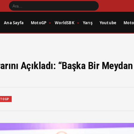
Ana Sayfa
MotoGP
WorldSBK
Yarış
Youtube
Motos
arını Açıkladı: “Başka Bir Meyda
TOGP