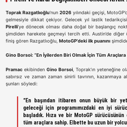
Toprak Razgatlıoğlu
‘nun
2026
yılındaki geçişi, MotoGP’
gelmesiyle dikkat çekiyor. Gelecek yıl lastik tedarikçi
Pirelli
‘ye dönecek olması daha doğal bir başlangıç nokt
şimdiden harekete geçmeyi tercih etti. Austin’de diğer
finiş gören Razgatlıoğlu,
MotoGP’deki ilk puanını
şimdide
Gino Borsoi: “En İyilerden Biri Olmak İçin Tüm Araçlara
Pramac
ekibinden
Gino Borsoi
, Toprak’ın yeteneğine ol
sabırsız ve zaman zaman sinirli tavrının, kazanmaya alı
şunları söyledi:
“En başından itibaren onun büyük bir y
geleceği için programımızdaki en iyi sürüc
başladık. Hıza ve bir MotoGP sürücüsünün e
tüm araçlara sahip. Elbette bu uzun bir yolcu