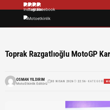
Toprak Razgatlıoğlu MotoGP Kar
OSMAN YILDIRIM
03 NISAN 2026
22:56
KATEGORI
•
MO
MotoEtkinlik Editörü