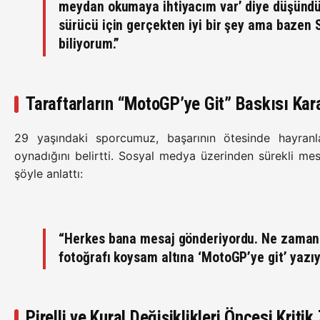
meydan okumaya ihtiyacım var’ diye düşündüm
sürücü için gerçekten iyi bir şey ama bazen 
biliyorum.”
Taraftarların “MotoGP’ye Git” Baskısı Kara
29 yaşındaki sporcumuz, başarının ötesinde hayranl
oynadığını belirtti. Sosyal medya üzerinden sürekli mesa
şöyle anlattı:
“Herkes bana mesaj gönderiyordu. Ne zaman 
fotoğrafı koysam altına ‘MotoGP’ye git’ yazı
Pirelli ve Kural Değişiklikleri Öncesi Krit