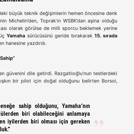
deki büyük teknik değişimlerin hemen öncesine denk
sinin Michelin’den, Toprak’ın WSBK’dan aşina olduğu
ası olarak görülse de milli sporcu beklemek yerine
 üç
Yamaha
sürücüsünü geride bırakarak
15. sırada
n hanesine yazdırdı.
 Sahip”
an güvenini dile getirdi. Razgatlıoğlu’nun testlerdeki
şkın bir pilot için doğal olduğunu belirten Borsoi,
eteneğe sahip olduğunu,
Yamaha
‘nın
ülerden biri olabileceğini anlamaya
n iyilerden biri olması için gereken
luk.”