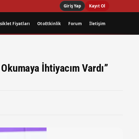
Giriş Yap
Kayıt Ol
iklet Fiyatları
OtoEtkinlik
Forum
İletişim
n Okumaya İhtiyacım Vardı”