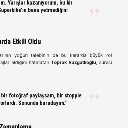
. Yarışlar kazanıyorum, bu bir
Superbike’ın bana yetmediğini
rda Etkili Oldu
arının yoğun talebinin de bu kararda büyük rol
jlar aldığını hatırlatan
Toprak Razgatlıoğlu
, süreci
bir fotoğraf paylaşsam, bir
stoppie
yorlardı. Sonunda buradayım.”
ik Zamanlama