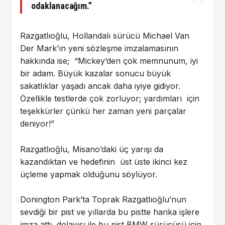
odaklanacağım.”
Razgatlıoğlu, Hollandalı sürücü Michael Van
Der Mark’ın yeni sözleşme imzalamasının
hakkında ise; “Mickey’den çok memnunum, iyi
bir adam. Büyük kazalar sonucu büyük
sakatlıklar yaşadı ancak daha iyiye gidiyor.
Özellikle testlerde çok zorluyor; yardımları için
teşekkürler çünkü her zaman yeni parçalar
deniyor!”
Razgatlıoğlu, Misano’daki üç yarışı da
kazandıktan ve hedefinin üst üste ikinci kez
üçleme yapmak olduğunu söylüyor.
Donington Park’ta Toprak Razgatlıoğlu’nun
sevdiği bir pist ve yıllarda bu pistte harika işlere
imza attı, dolayısı ile bu pist BMW sürücüsü için