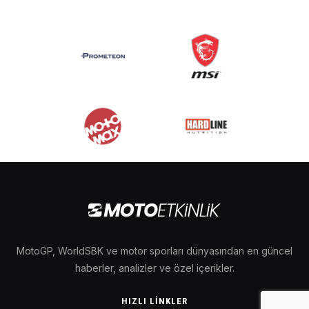
MotoGP, WorldSBK ve motor sporları dünyasından en güncel
haberler, analizler ve özel içerikler.
HIZLI LINKLER