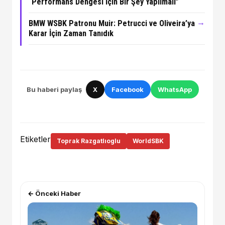
“Performans Dengesi İçin Bir Şey Yapılmalı”
→
BMW WSBK Patronu Muir: Petrucci ve Oliveira’ya
Karar İçin Zaman Tanıdık
Bu haberi paylaş
X
Facebook
WhatsApp
Etiketler
Toprak Razgatlıoglu
WorldSBK
← Önceki Haber