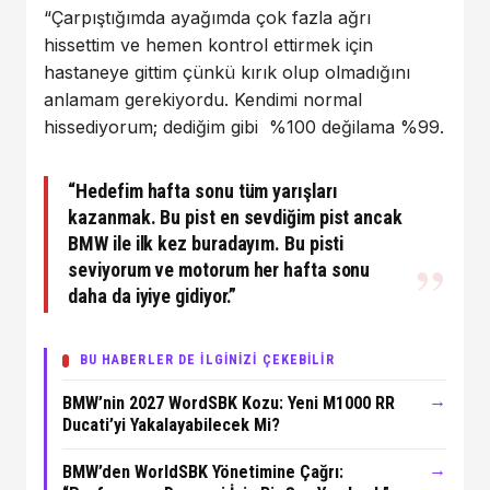
“Çarpıştığımda ayağımda çok fazla ağrı
hissettim ve hemen kontrol ettirmek için
hastaneye gittim çünkü kırık olup olmadığını
anlamam gerekiyordu. Kendimi normal
hissediyorum; dediğim gibi %100 değilama %99.
“Hedefim hafta sonu tüm yarışları
kazanmak. Bu pist en sevdiğim pist ancak
BMW ile ilk kez buradayım. Bu pisti
seviyorum ve motorum her hafta sonu
daha da iyiye gidiyor.”
BU HABERLER DE İLGİNİZİ ÇEKEBİLİR
→
BMW’nin 2027 WordSBK Kozu: Yeni M1000 RR
Ducati’yi Yakalayabilecek Mi?
→
BMW’den WorldSBK Yönetimine Çağrı: