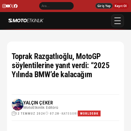
Giriş Yap
Kayıt Ol
Toprak Razgatlıoğlu, MotoGP
söylentilerine yanıt verdi: “2025
Yılında BMW’de kalacağım
YALÇIN ÇEKER
MotoEtkinlik Editörü
12 TEMMUZ 2024
•
KATEGORI
07:28
WORLDSBK