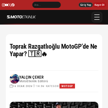
Giriş Yap
Kayıt Ol
Toprak Razgatlıoğlu MotoGP’de Ne
Yapar? 🇹🇷🔥
YALÇIN ÇEKER
MotoEtkinlik Editörü
16 OCAK 2026
•
KATEGORI
14:36
MOTOGP