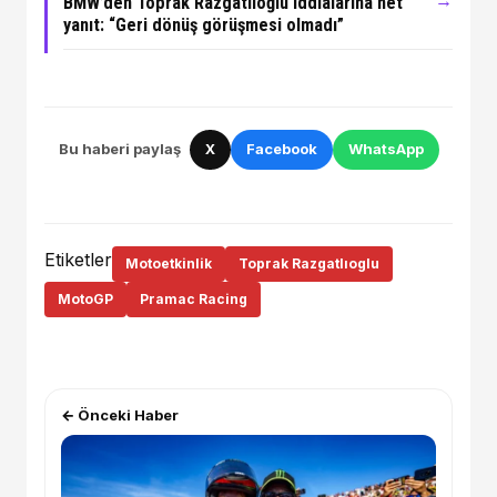
→
BMW’den Toprak Razgatlıoğlu iddialarına net
yanıt: “Geri dönüş görüşmesi olmadı”
Bu haberi paylaş
X
Facebook
WhatsApp
Etiketler
Motoetkinlik
Toprak Razgatlıoglu
MotoGP
Pramac Racing
← Önceki Haber