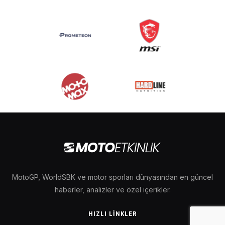
MotoGP, WorldSBK ve motor sporları dünyasından en güncel
haberler, analizler ve özel içerikler.
HIZLI LINKLER