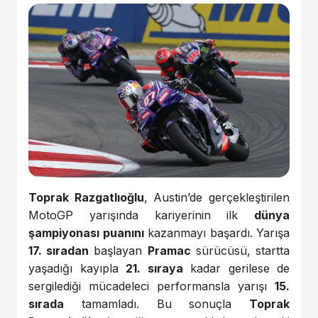
Toprak Razgatlıoğlu
, Austin’de gerçekleştirilen
MotoGP yarışında kariyerinin ilk
dünya
şampiyonası puanını
kazanmayı başardı. Yarışa
17. sıradan
başlayan
Pramac
sürücüsü, startta
yaşadığı kayıpla
21. sıraya
kadar gerilese de
sergilediği mücadeleci performansla yarışı
15.
sırada
tamamladı. Bu sonuçla
Toprak