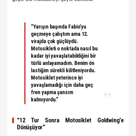
“Yarışın başında
Fabio’yu
geçmeye çalıştım ama
12.
virajda
çok güçlüydü.
Motosikleti o noktada nasıl bu
kadar iyi yavaşlatabildiğini bir
türlü anlayamadım. Benim
ön
lastiğim sürekli kilitleniyordu
.
Motosiklet yeterince iyi
yavaşlamadığı için daha geç
fren yapma şansım
kalmıyordu.”
“12 Tur Sonra Motosiklet Goldwing’e
Dönüşüyor”