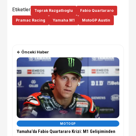
Etiketler
Toprak Razgatlıoglu
Fabio Quartararo
Pramac Racing
Yamaha M1
MotoGP Austin
← Önceki Haber
MOTOGP
Yamaha’da Fabio Quartararo Krizi: M1 Gelişiminden