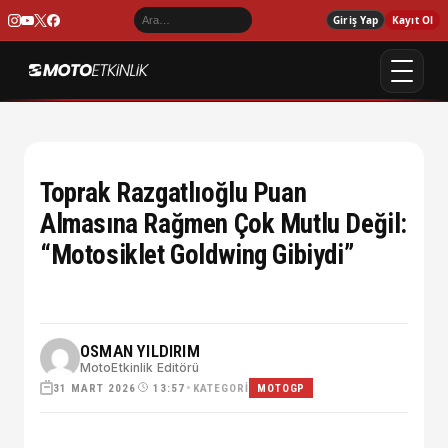
Giriş Yap
Kayıt Ol
Toprak Razgatlıoğlu Puan
Almasına Rağmen Çok Mutlu Değil:
“Motosiklet Goldwing Gibiydi”
OSMAN YILDIRIM
MotoEtkinlik Editörü
31 MART 2026
•
KATEGORI
13:57
MOTOGP