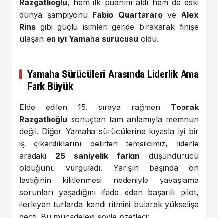
Razgatlıoğlu
, hem ilk puanını aldı hem de eski
dünya şampiyonu
Fabio Quartararo
ve
Alex
Rins
gibi güçlü isimleri geride bırakarak finişe
ulaşan
en iyi Yamaha sürücüsü
oldu.
Yamaha Sürücüleri Arasında Liderlik Ama
Fark Büyük
Elde edilen 15. sıraya rağmen
Toprak
Razgatlıoğlu
sonuçtan tam anlamıyla memnun
değil. Diğer Yamaha sürücülerine kıyasla iyi bir
iş çıkardıklarını belirten temsilcimiz, liderle
aradaki
25 saniyelik farkın
düşündürücü
olduğunu vurguladı. Yarışın başında ön
lastiğinin kilitlenmesi nedeniyle yavaşlama
sorunları yaşadığını ifade eden başarılı pilot,
ilerleyen turlarda kendi ritmini bularak yükselişe
geçti. Bu mücadeleyi şöyle özetledi: