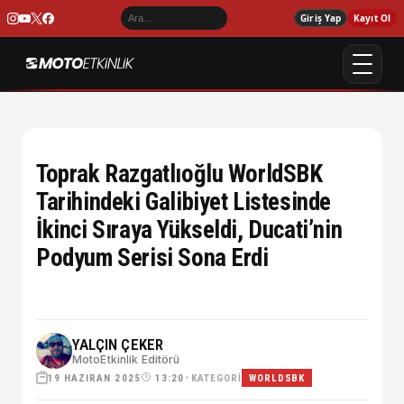
Giriş Yap
Kayıt Ol
Toprak Razgatlıoğlu WorldSBK
Tarihindeki Galibiyet Listesinde
İkinci Sıraya Yükseldi, Ducati’nin
Podyum Serisi Sona Erdi
YALÇIN ÇEKER
MotoEtkinlik Editörü
19 HAZIRAN 2025
•
KATEGORI
13:20
WORLDSBK