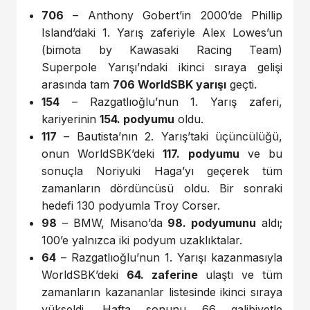
706
– Anthony Gobert’in 2000’de Phillip
Island’daki 1. Yarış zaferiyle Alex Lowes’un
(bimota by Kawasaki Racing Team)
Superpole Yarışı’ndaki ikinci sıraya gelişi
arasında tam
706 WorldSBK yarışı
geçti.
154
– Razgatlıoğlu’nun 1. Yarış zaferi,
kariyerinin
154. podyumu
oldu.
117
– Bautista’nın 2. Yarış’taki üçüncülüğü,
onun WorldSBK’deki
117. podyumu
ve bu
sonuçla Noriyuki Haga’yı geçerek tüm
zamanların dördüncüsü oldu. Bir sonraki
hedefi 130 podyumla Troy Corser.
98
– BMW, Misano’da
98. podyumunu
aldı;
100’e yalnızca iki podyum uzaklıktalar.
64
– Razgatlıoğlu’nun 1. Yarışı kazanmasıyla
WorldSBK’deki
64. zaferine
ulaştı ve tüm
zamanların kazananlar listesinde ikinci sıraya
yükseldi. Hafta sonunu 66 galibiyetle