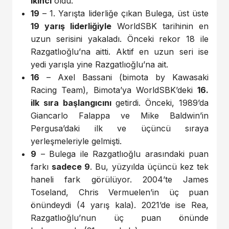
ikinci
oldu.
19
– 1. Yarışta liderliğe çıkan Bulega, üst üste
19 yarış liderliğiyle
WorldSBK tarihinin en
uzun serisini yakaladı. Önceki rekor 18 ile
Razgatlıoğlu’na aitti. Aktif en uzun seri ise
yedi yarışla yine Razgatlıoğlu’na ait.
16
– Axel Bassani (bimota by Kawasaki
Racing Team), Bimota’ya WorldSBK’deki
16.
ilk sıra başlangıcını
getirdi. Önceki, 1989’da
Giancarlo Falappa ve Mike Baldwin’in
Pergusa’daki ilk ve üçüncü sıraya
yerleşmeleriyle gelmişti.
9
– Bulega ile Razgatlıoğlu arasındaki puan
farkı
sadece 9
. Bu, yüzyılda üçüncü kez tek
haneli fark görülüyor. 2004’te James
Toseland, Chris Vermuelen’in üç puan
önündeydi (4 yarış kala). 2021’de ise Rea,
Razgatlıoğlu’nun üç puan önünde