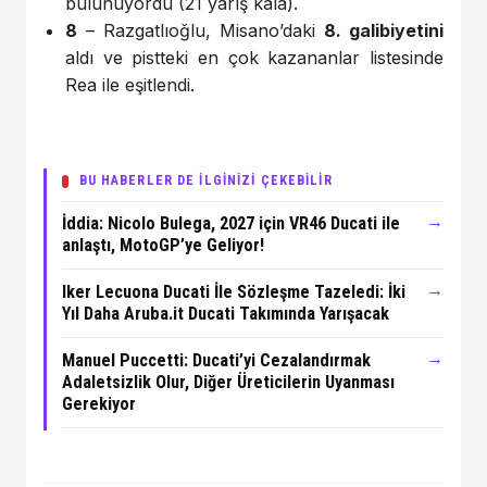
bulunuyordu (21 yarış kala).
8
– Razgatlıoğlu, Misano’daki
8. galibiyetini
aldı ve pistteki en çok kazananlar listesinde
Rea ile eşitlendi.
BU HABERLER DE İLGİNİZİ ÇEKEBİLİR
→
İddia: Nicolo Bulega, 2027 için VR46 Ducati ile
anlaştı, MotoGP’ye Geliyor!
→
Iker Lecuona Ducati İle Sözleşme Tazeledi: İki
Yıl Daha Aruba.it Ducati Takımında Yarışacak
→
Manuel Puccetti: Ducati’yi Cezalandırmak
Adaletsizlik Olur, Diğer Üreticilerin Uyanması
Gerekiyor