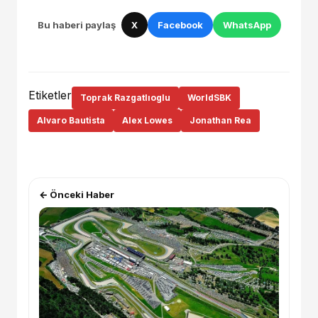
Bu haberi paylaş
X
Facebook
WhatsApp
Etiketler
Toprak Razgatlıoglu
WorldSBK
Alvaro Bautista
Alex Lowes
Jonathan Rea
← Önceki Haber