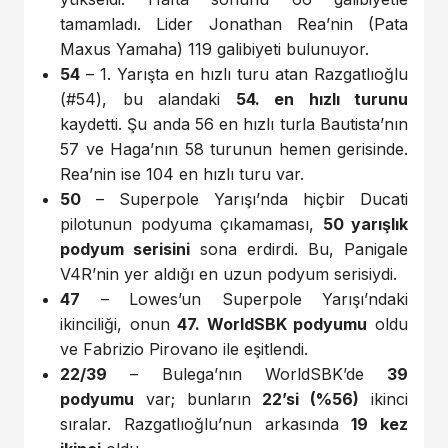
tamamladı. Lider Jonathan Rea’nin (Pata
Maxus Yamaha) 119 galibiyeti bulunuyor.
54
– 1. Yarışta en hızlı turu atan Razgatlıoğlu
(#54), bu alandaki
54. en hızlı turunu
kaydetti. Şu anda 56 en hızlı turla Bautista’nın
57 ve Haga’nın 58 turunun hemen gerisinde.
Rea’nin ise 104 en hızlı turu var.
50
– Superpole Yarışı’nda hiçbir Ducati
pilotunun podyuma çıkamaması,
50 yarışlık
podyum serisini
sona erdirdi. Bu, Panigale
V4R’nin yer aldığı en uzun podyum serisiydi.
47
– Lowes’un Superpole Yarışı’ndaki
ikinciliği, onun
47. WorldSBK podyumu
oldu
ve Fabrizio Pirovano ile eşitlendi.
22/39
– Bulega’nın WorldSBK’de
39
podyumu
var; bunların
22’si (%56)
ikinci
sıralar. Razgatlıoğlu’nun arkasında
19 kez