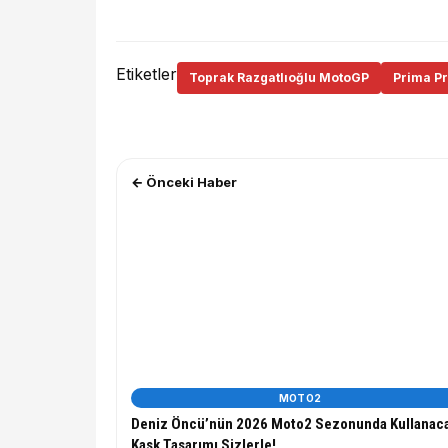
Etiketler
Toprak Razgatlıoğlu MotoGP
Prima P
← Önceki Haber
MOTO2
Deniz Öncü’nün 2026 Moto2 Sezonunda Kullanac
Kask Tasarımı Sizlerle!