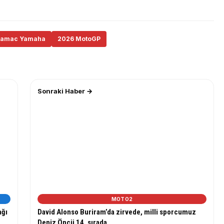
ramac Yamaha
2026 MotoGP
Sonraki Haber →
MOTO2
ağı
David Alonso Buriram’da zirvede, milli sporcumuz
Deniz Öncü 14. sırada