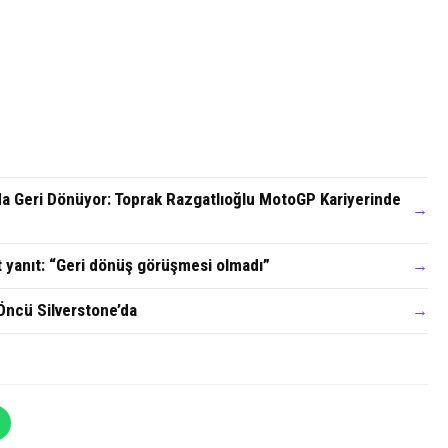
a Geri Dönüyor: Toprak Razgatlıoğlu MotoGP Kariyerinde
→
t yanıt: “Geri dönüş görüşmesi olmadı”
→
Öncü Silverstone’da
→