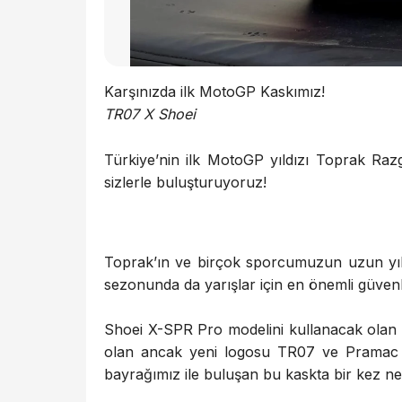
Karşınızda ilk MotoGP Kaskımız!
TR07 X Shoei
Türkiye’nin ilk MotoGP yıldızı Toprak Razg
sizlerle buluşturuyoruz!
Toprak’ın ve birçok sporcumuzun uzun yıl
sezonunda da yarışlar için en önemli güven
Shoei X-SPR Pro modelini kullanacak olan T
olan ancak yeni logosu TR07 ve Pramac Y
bayrağımız ile buluşan bu kaskta bir kez nefi