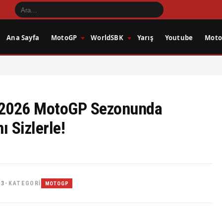
Ana Sayfa
MotoGP
WorldSBK
Yarış
Youtube
Motos
n 2026 MotoGP Sezonunda
 Sizlerle!
43
KATEGORI
•
MOTOGP