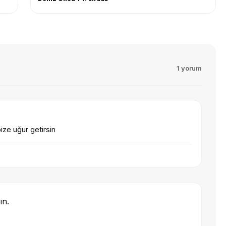
1 yorum
ize uğur getirsin
ın.