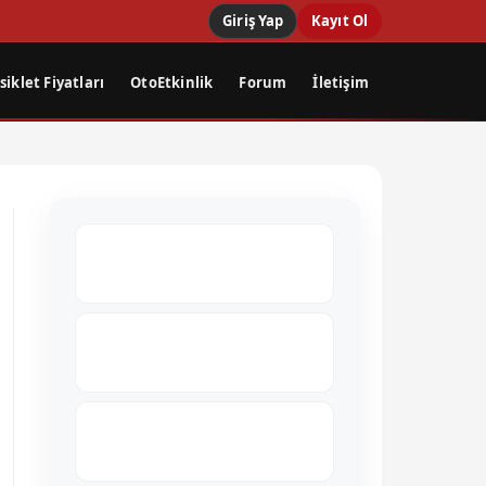
Giriş Yap
Kayıt Ol
iklet Fiyatları
OtoEtkinlik
Forum
İletişim