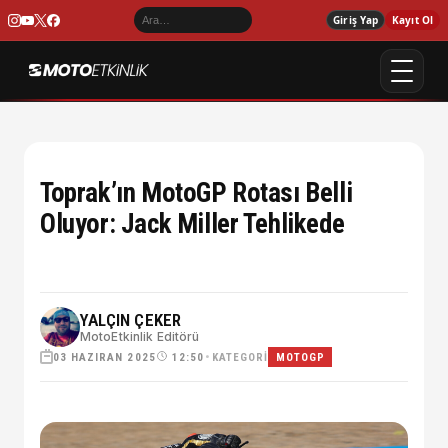
Giriş Yap
Kayıt Ol
Toprak’ın MotoGP Rotası Belli
Oluyor: Jack Miller Tehlikede
YALÇIN ÇEKER
MotoEtkinlik Editörü
03 HAZIRAN 2025
•
KATEGORI
12:50
MOTOGP