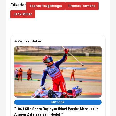
Etiketler
Toprak Razgatlıoglu
Pramac Yamaha
Jack Miller
← Önceki Haber
MOTOGP
“1043 Gün Sonra Başlayan İkinci Perde: Márquez’in
Aragon Zaferi ve Yeni Hedefi”