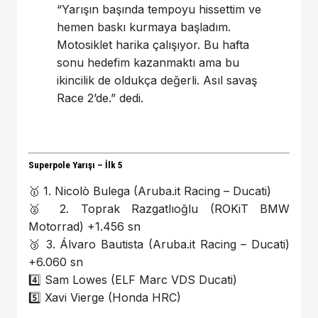
“Yarışın başında tempoyu hissettim ve
hemen baskı kurmaya başladım.
Motosiklet harika çalışıyor. Bu hafta
sonu hedefim kazanmaktı ama bu
ikincilik de oldukça değerli. Asıl savaş
Race 2’de.” dedi.
Superpole Yarışı – İlk 5
🥇 1. Nicolò Bulega (Aruba.it Racing – Ducati)
🥈 2. Toprak Razgatlıoğlu (ROKiT BMW
Motorrad) +1.456 sn
🥉 3. Álvaro Bautista (Aruba.it Racing – Ducati)
+6.060 sn
4️⃣ Sam Lowes (ELF Marc VDS Ducati)
5️⃣ Xavi Vierge (Honda HRC)