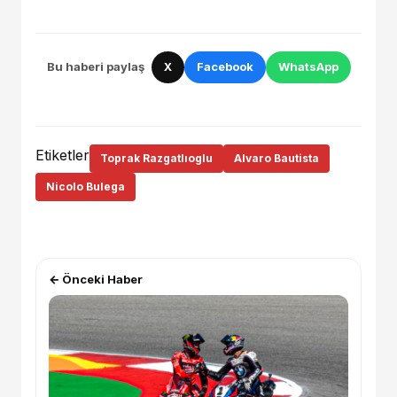
Bu haberi paylaş
X
Facebook
WhatsApp
Etiketler
Toprak Razgatlıoglu
Alvaro Bautista
Nicolo Bulega
← Önceki Haber