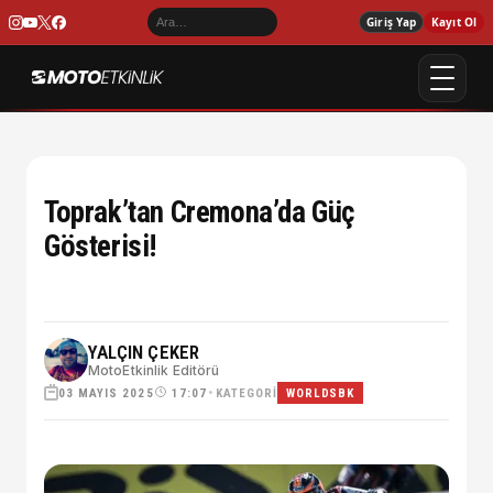
Giriş Yap
Kayıt Ol
Toprak’tan Cremona’da Güç
Gösterisi!
YALÇIN ÇEKER
MotoEtkinlik Editörü
03 MAYIS 2025
•
KATEGORI
17:07
WORLDSBK