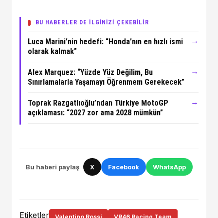
BU HABERLER DE İLGİNİZİ ÇEKEBİLİR
→
Luca Marini’nin hedefi: “Honda’nın en hızlı ismi
olarak kalmak”
→
Alex Marquez: “Yüzde Yüz Değilim, Bu
Sınırlamalarla Yaşamayı Öğrenmem Gerekecek”
→
Toprak Razgatlıoğlu’ndan Türkiye MotoGP
açıklaması: “2027 zor ama 2028 mümkün”
Bu haberi paylaş
X
Facebook
WhatsApp
Etiketler
Valentino Rossi
VR46 Racing Team