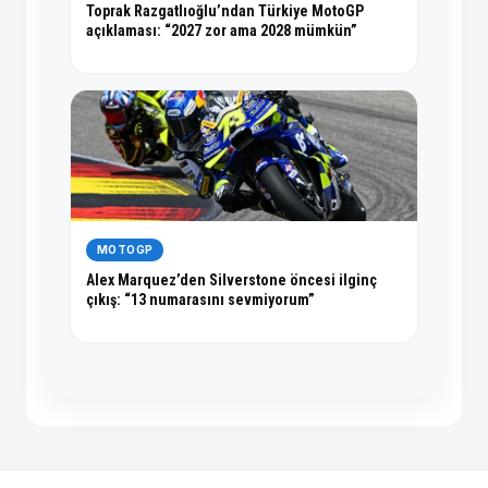
Toprak Razgatlıoğlu’ndan Türkiye MotoGP
açıklaması: “2027 zor ama 2028 mümkün”
MOTOGP
Alex Marquez’den Silverstone öncesi ilginç
çıkış: “13 numarasını sevmiyorum”