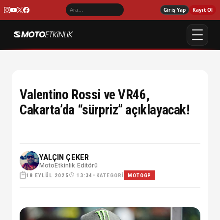
Giriş Yap
Kayıt Ol
Valentino Rossi ve VR46,
Cakarta’da “sürpriz” açıklayacak!
YALÇIN ÇEKER
MotoEtkinlik Editörü
18 EYLÜL 2025
•
KATEGORI
13:34
MOTOGP