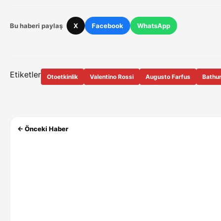
Bu haberi paylaş
X
Facebook
WhatsApp
Etiketler
Otoetkinlik
Valentino Rossi
Augusto Farfus
Bathur
← Önceki Haber