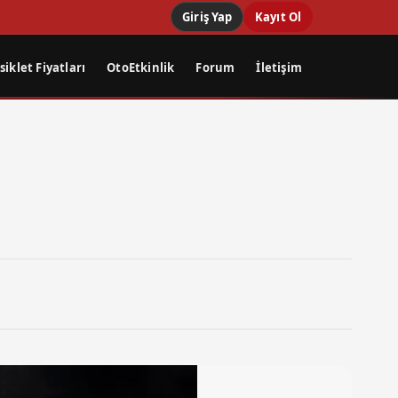
Giriş Yap
Kayıt Ol
iklet Fiyatları
OtoEtkinlik
Forum
İletişim