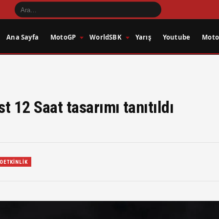
Ana Sayfa
MotoGP
WorldSBK
Yarış
Youtube
Motos
t 12 Saat tasarımı tanıtıldı
OETKINLIK