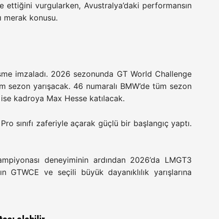
 ettiğini vurgularken, Avustralya’daki performansın
ğı merak konusu.
zleşme imzaladı. 2026 sezonunda GT World Challenge
tam sezon yarışacak. 46 numaralı BMW’de tüm sezon
a ise kadroya Max Hesse katılacak.
ro sınıfı zaferiyle açarak güçlü bir başlangıç yaptı.
 Şampiyonası deneyiminin ardından 2026’da LMGT3
n GTWCE ve seçili büyük dayanıklılık yarışlarına