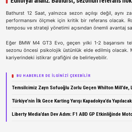
Editoryal analiz: Bathurst, sezonun referans nokt
Bathurst 12 Saat, yalnızca sezon açılışı değil, aynı 
performansını ölçmek için kritik bir referans olacak. Ro
temposu ve strateji yönetimi açısından önemli avantaj sa
Eğer BMW M4 GT3 Evo, geçen yılki 1-2 başarısını te
sezonu öncesi psikolojik üstünlük elde edilmiş olacak.
kariyerindeki istikrar grafiğini de belirleyebilir.
BU HABERLER DE İLGİNİZİ ÇEKEBİLİR
Temsilcimiz Zayn Sofuoğlu Zorlu Geçen Whilton Mill’de, L
Türkiye’nin İlk Gece Karting Yarışı Kapadokya’da Yapılacak
Liberty Media’dan Dev Adım: F1 ABD GP Etkinliğinde Moto