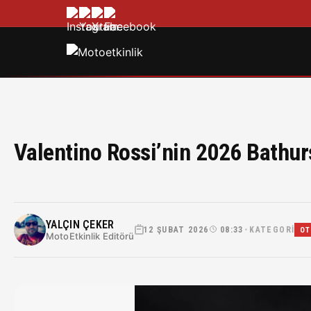
Valentino Rossi’nin 2026 Bathurs
YALÇIN ÇEKER
12 ŞUBAT 2026
08:33
KATEGORI
•
OT
MotoEtkinlik Editörü