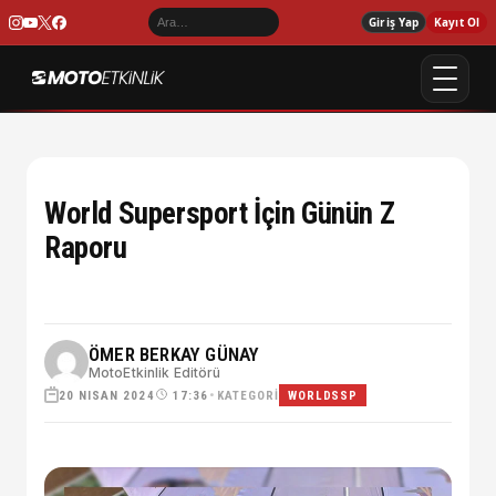
Giriş Yap
Kayıt Ol
World Supersport İçin Günün Z
Raporu
ÖMER BERKAY GÜNAY
MotoEtkinlik Editörü
20 NISAN 2024
•
KATEGORI
17:36
WORLDSSP