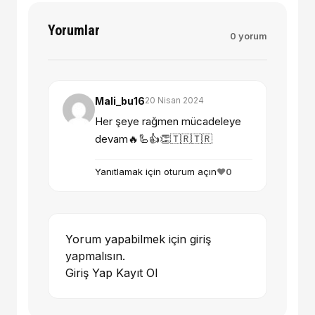
Yorumlar
0 yorum
Mali_bu16
20 Nisan 2024
Her şeye rağmen mücadeleye
devam🔥🦾👍👏🇹🇷🇹🇷
Yanıtlamak için oturum açın
❤️
0
Yorum yapabilmek için giriş
yapmalısın.
Giriş Yap
Kayıt Ol