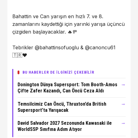
Bahattin ve Can yarışın en hızlı 7. ve 8.
zamanlarını kaydettiği için yarınki yarışa üçüncü
çizgiden başlayacaklar. 🔥🚥
Tebrikler
@bahattinsofuoglu
&
@canoncu61
🇹🇷❤️
BU HABERLER DE İLGİNİZİ ÇEKEBİLİR
→
Donington Dünya Supersport: Tom Booth-Amos
Çifte Zafer Kazandı, Can Öncü Ceza Aldı
→
Temsilcimiz Can Öncü, Thruxton’da British
Supersport’ta Yarışacak
→
David Salvador 2027 Sezonunda Kawasaki ile
WorldSSP Sınıfına Adım Atıyor