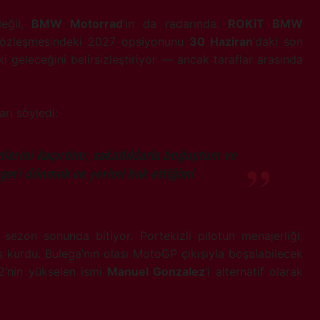
değil,
BMW Motorrad
‘ın da radarında.
ROKiT BMW
sözleşmesindeki 2027 opsiyonunu
30 Haziran
‘daki son
i geleceğini belirsizleştiriyor — ancak taraflar arasında
arı söyledi:
lerini kaçırdım, sakatlıklarla boğuştum ve
eri dönmek ve yerimi hak ettiğimi
 sezon sonunda bitiyor. Portekizli pilotun menajerliği,
 kurdu. Bulega’nın olası MotoGP çıkışıyla boşalabilecek
2’nin yükselen ismi
Manuel Gonzalez
‘i alternatif olarak