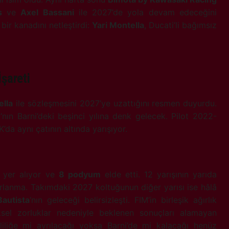
s
ve
Axel Bassani
ile 2027’de yola devam edeceğini
ir kanadını netleştirdi:
Yari Montella
, Ducati’li bağımsız
İşareti
ella
ile sözleşmesini 2027’ye uzattığını resmen duyurdu.
nın Barni’deki beşinci yılına denk gelecek. Pilot 2022-
a aynı çatının altında yarışıyor.
yer alıyor ve
8 podyum
elde etti. 12 yarışının yarıda
rlanma. Takımdaki 2027 koltuğunun diğer yarısı ise hâlâ
Bautista
‘nın geleceği belirsizleşti. FIM’in birleşik ağırlık
ksel zorluklar nedeniyle beklenen sonuçları alamayan
liliğe mi ayrılacağı yoksa Barni’de mi kalacağı henüz