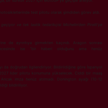
ga, bir süredir 2027 için MotoGP’ye geçişle anılıyor.
i motosikletlerinde test pilotu olarak şimdiden görev aldı.
iyor ve tek lastik tedarikçisi Michelin’den Pirelli’ye
ine de ayrıntıya girmekten kaçındı. Aragon sonrası
öncesinde ise “bir haberi olduğunu ama henüz
‘yı da doğrudan ilgilendiriyor. Bildirildiğine göre İspanyol
 2027 lider pilotu konumuna yükselecek. Ciddi bir maaş
 Ancak imza henüz atılmadı. Donington ayağı (10-12
ği bildiriliyor.