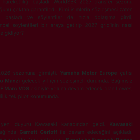
 hareketliliği başladı. WorldSBK 2027 transfer sezonu
tuğunu çoktan garantiledi. Kimi isimlerin sözleşmesi zaten
başladı ve söylentiler de hızla dolaşıma girdi.
el söylentileri bir araya getirip 2027 grid’inin nasıl
ye gidiyor?
 2026 sezonuna girmişti.
Yamaha Motor Europe
çatısı
no Manzi
gelecek yıl için sözleşmeli durumda. Bağımsız
LF Marc VDS
ekibiyle yoluna devam edecek olan Lowes,
ilik tek pilot konumunda.
k yeni duyuru Kawasaki kanadından geldi.
Kawasaki
yağı’nda
Garrett Gerloff
ile devam edeceğini açıkladı.
ni isim oldu. Aynı hafta sonu
Bimota by Kawasaki Racing