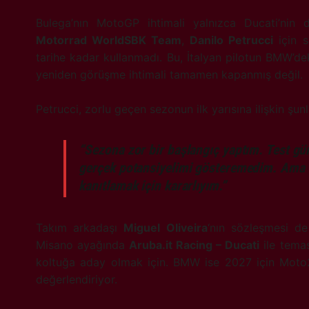
Bulega’nın MotoGP ihtimali yalnızca Ducati’nin 
Motorrad WorldSBK Team
,
Danilo Petrucci
için 
tarihe kadar kullanmadı. Bu, İtalyan pilotun BMW’dek
yeniden görüşme ihtimali tamamen kapanmış değil.
Petrucci, zorlu geçen sezonun ilk yarısına ilişkin şunl
“Sezona zor bir başlangıç yaptım. Test gün
gerçek potansiyelimi gösteremedim. Ama g
kanıtlamak için kararlıyım.”
Takım arkadaşı
Miguel Oliveira
‘nın sözleşmesi de
Misano ayağında
Aruba.it Racing – Ducati
ile temas
koltuğa aday olmak için. BMW ise 2027 için Moto
değerlendiriyor.