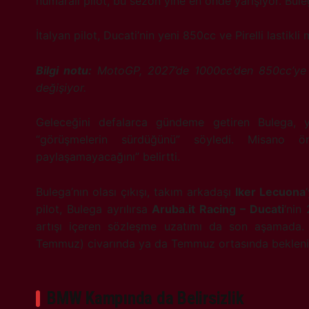
numaralı pilot, bu sezon yine en önde yarışıyor. Bule
İtalyan pilot, Ducati’nin yeni 850cc ve Pirelli lastikl
Bilgi notu:
MotoGP, 2027’de 1000cc’den 850cc’ye geç
değişiyor.
Geleceğini defalarca gündeme getiren Bulega, y
“görüşmelerin sürdüğünü” söyledi. Misano 
paylaşamayacağını” belirtti.
Bulega’nın olası çıkışı, takım arkadaşı
Iker Lecuona
pilot, Bulega ayrılırsa
Aruba.it Racing – Ducati
‘nin
artışı içeren sözleşme uzatımı da son aşamada.
Temmuz) civarında ya da Temmuz ortasında beklenildi
BMW Kampında da Belirsizlik