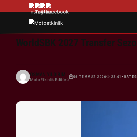
WorldSBK 2027 Transfer Sezo
OSMAN YILDIRIM
06 TEMMUZ 2026
23:41
KATEG
•
MotoEtkinlik Editörü