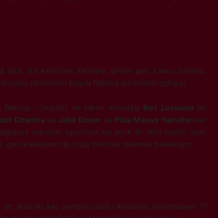
 açık. En kestirme ifadeyle, gridin geri kalanı belirsiz.
ulmuştu ve listenin başını fabrika sürücüleri çekiyor.
t Racing – Ducati) ve takım arkadaşı
Iker Lecuona
bu
iat Chantra
ile
Jake Dixon
ve
Pata Maxus Yamaha
‘dan
ğımsız takımlar tarafında ise artık iki isim teyitli: Sam
geri kalanların da hızla birbirini izlemesi bekleniyor.
 art arda iki kez şampiyonluğu ikincilikle tamamlayan 11