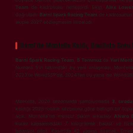
Team
de kadrosunu netleştirdi. Ekip,
Alex Lowe
doğruladı.
Barni Spark Racing Team
de kadrosunun b
ekiple 2027 sözleşmesini imzaladı.
Barni’de Montella Kaldı, Bautista Soru 
Barni Spark Racing Team
,
5 Temmuz
‘da
Yari Mont
Numara 5’in takımdaki bu yeni anlaşması, Montella’
2023’te WorldSSP’de, 2024’ten bu yana ise WorldSBK’d
Montella, 2026 sezonunda şampiyonada
3. sırada
kaldığı 2025 rookie sezonuna göre belirgin bir topa
açık. Montella’nın mevcut takım arkadaşı
Alvaro 
kuralı kapsamındaki 7 kilogramlık balast ve fizi
İspanyol pilot, Kasım’da 42 yaşına girecek. Emek