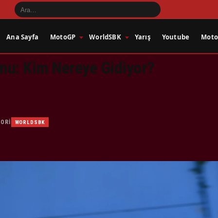
Ana Sayfa
MotoGP
WorldSBK
Yarış
Youtube
Motos
nu: Kim Nereye Gidiyor?
ORI
WORLDSBK