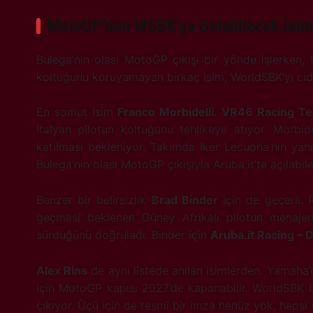
MotoGP’den WSBK’ya Gelebilecek İsim
Bulega’nın olası MotoGP çıkışı bir yönde işlerken,
koltuğunu koruyamayan birkaç isim, WorldSBK’yı ciddi
En somut isim
Franco Morbidelli
.
VR46 Racing T
İtalyan pilotun koltuğunu tehlikeye atıyor. Morbide
katılması bekleniyor. Takımda Iker Lecuona’nın yanın
Bulega’nın olası MotoGP çıkışıyla Aruba.it’te açılabi
Benzer bir belirsizlik
Brad Binder
için de geçerli. 
geçmesi beklenen Güney Afrikalı pilotun menajer
sürdüğünü doğruladı. Binder için
Aruba.it Racing – 
Alex Rins
de aynı listede anılan isimlerden. Yamaha’
için MotoGP kapısı 2027’de kapanabilir. WorldSBK 
çıkıyor. Üçü için de resmî bir imza henüz yok, heps