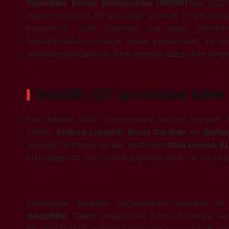
Superbike Dünya Şampiyonası (WSBK)
‘nda 2027
resmen açılırken, bir grup pilot gelecek yıl için kol
masadaydı, yeni duyurular peş peşe gelmeye 
Motoetkinlik.com olarak resmi açıklamaları ve günc
şekillendiğini derledik. Peki gelecek sezon kim nere
WorldSBK 2027 İçin İmzalayan İsimler
Bazı pilotlar, 2027 sözleşmesini cebine koyarak
altında
Andrea Locatelli
,
Remy Gardner
ve
Stefa
takımlar tarafında ise tek teyitli isim
Sam Lowes
.
E
bu kategoride 2027 için anlaşmaya varan ilk ve şimd
Sözleşmesi önceden bağlananların dışındaki il
WorldSBK Team
, Misano’daki Emilia-Romagna A
Böylece Gerloff, gelecek sezon için duyurulan ilk ye