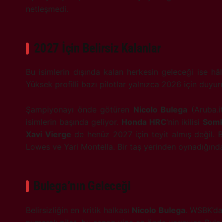
netleşmedi.
2027 İçin Belirsiz Kalanlar
Bu isimlerin dışında kalan herkesin geleceği ise hâlâ
Yüksek profilli bazı pilotlar yalnızca 2026 için duyur
Şampiyonayı önde götüren
Nicolo Bulega
(Aruba.i
isimlerin başında geliyor.
Honda HRC
‘nin ikilisi
Somk
Xavi Vierge
de henüz 2027 için teyit almış değil. Ba
Lowes ve Yari Montella. Bir taş yerinden oynadığında, 
Bulega’nın Geleceği
Belirsizliğin en kritik halkası
Nicolo Bulega
. WSBK’da