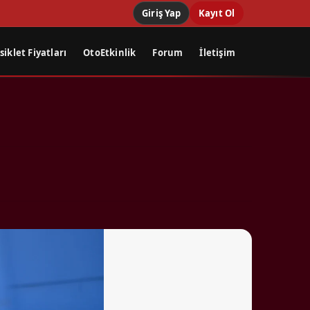
Giriş Yap
Kayıt Ol
iklet Fiyatları
OtoEtkinlik
Forum
İletişim