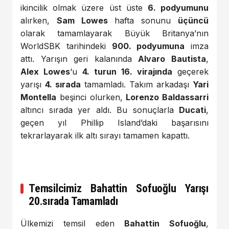
ikincilik olmak üzere üst üste
6. podyumunu
alırken,
Sam Lowes
hafta sonunu
üçüncü
olarak tamamlayarak Büyük Britanya’nın
WorldSBK tarihindeki
900. podyumuna
imza
attı. Yarışın geri kalanında
Alvaro Bautista
,
Alex Lowes
‘u
4. turun 16. virajında
geçerek
yarışı
4. sırada
tamamladı. Takım arkadaşı
Yari
Montella
beşinci olurken,
Lorenzo Baldassarri
altıncı sırada yer aldı. Bu sonuçlarla
Ducati
,
geçen yıl Phillip Island’daki başarısını
tekrarlayarak ilk altı sırayı tamamen kapattı.
Temsilcimiz Bahattin Sofuoğlu Yarışı
20.sırada Tamamladı
Ülkemizi temsil eden
Bahattin Sofuoğlu
,