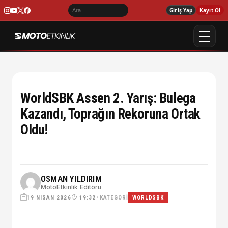
Giriş Yap
Kayıt Ol
WorldSBK Assen 2. Yarış: Bulega
Kazandı, Toprağın Rekoruna Ortak
Oldu!
OSMAN YILDIRIM
MotoEtkinlik Editörü
19 NISAN 2026
•
KATEGORI
19:32
WORLDSBK