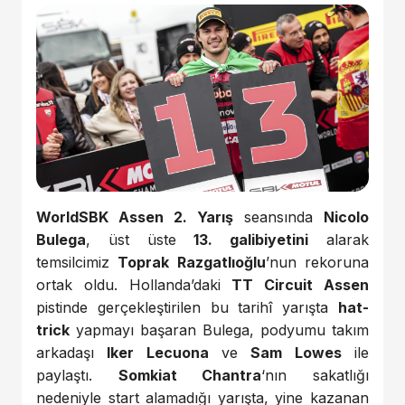
WorldSBK Assen 2. Yarış
seansında
Nicolo
Bulega
, üst üste
13. galibiyetini
alarak
temsilcimiz
Toprak Razgatlıoğlu
’nun rekoruna
ortak oldu. Hollanda’daki
TT Circuit Assen
pistinde gerçekleştirilen bu tarihî yarışta
hat-
trick
yapmayı başaran Bulega, podyumu takım
arkadaşı
Iker Lecuona
ve
Sam Lowes
ile
paylaştı.
Somkiat Chantra
‘nın sakatlığı
nedeniyle start alamadığı yarışta, yine kazanan