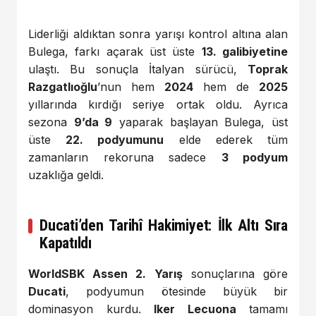
Liderliği aldıktan sonra yarışı kontrol altına alan
Bulega, farkı açarak üst üste
13. galibiyetine
ulaştı. Bu sonuçla İtalyan sürücü,
Toprak
Razgatlıoğlu
’nun hem
2024
hem de
2025
yıllarında kırdığı seriye ortak oldu. Ayrıca
sezona
9’da 9
yaparak başlayan Bulega, üst
üste
22. podyumunu
elde ederek tüm
zamanların rekoruna sadece
3 podyum
uzaklığa geldi.
Ducati’den Tarihî Hakimiyet: İlk Altı Sıra
Kapatıldı
WorldSBK Assen 2. Yarış
sonuçlarına göre
Ducati
, podyumun ötesinde büyük bir
dominasyon kurdu.
Iker Lecuona
tamamı