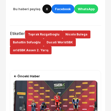
Bu haberi paylaş
X
Facebook
WhatsApp
Etiketler
Toprak Razgatlıoglu
Nicolo Bulega
Bahattin Sofuoğlu
Ducati WorldSBK
orldSBK Assen 2. Yarış
← Önceki Haber