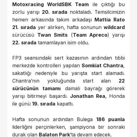
Motoxracing WorldSBK Team
ile çıktığı bu
zorlu yarışı
20. sırada
noktaladı. Temsilcimizin
hemen arkasında takım arkadaşı
Mattia Rato
21. sırada
yer alırken, hafta sonunun
wildcard
sürücüsü
Twan Smits
(
Team Apreco
) yarışı
22. sırada
tamamlayan isim oldu.
FP3 seansındaki sert kazasının ardından tıbbi
merkezde kontrolleri yapılan
Somkiat Chantra
,
sakatlığı nedeniyle bu yarışta start alamadı.
Chantra’nın yokluğunda start alan
22
sürücünün tamamı
damalı bayrağı görerek
yarışı bitirmeyi başardı.
Jonathan Rea
, Honda
ile günü
19. sırada
kapattı.
Hafta sonunun ardından Bulega
186 puanla
liderliğini perçinlerken, şampiyona bir sonraki
durak olan
Balaton Park
’ta devam edecek.