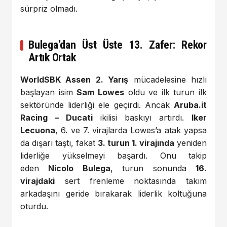
sürpriz olmadı.
Bulega’dan Üst Üste 13. Zafer: Rekor
Artık Ortak
WorldSBK Assen 2. Yarış
mücadelesine hızlı
başlayan isim
Sam Lowes
oldu ve ilk turun ilk
sektöründe liderliği ele geçirdi. Ancak
Aruba.it
Racing – Ducati
ikilisi baskıyı artırdı.
Iker
Lecuona
, 6. ve 7. virajlarda Lowes’a atak yapsa
da dışarı taştı, fakat
3. turun 1. virajında
yeniden
liderliğe yükselmeyi başardı. Onu takip
eden
Nicolo Bulega
, turun sonunda
16.
virajdaki
sert frenleme noktasında takım
arkadaşını geride bırakarak liderlik koltuğuna
oturdu.