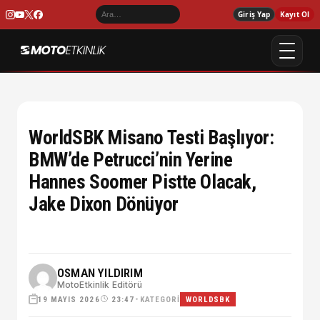
Giriş Yap
Kayıt Ol
WorldSBK Misano Testi Başlıyor:
BMW’de Petrucci’nin Yerine
Hannes Soomer Pistte Olacak,
Jake Dixon Dönüyor
OSMAN YILDIRIM
MotoEtkinlik Editörü
19 MAYIS 2026
•
KATEGORI
23:47
WORLDSBK