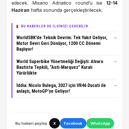
edecek. Misano Adriatico round’u ise
12-14
Haziran
hafta sonunda gerçekleştirilecek.
BU HABERLER DE İLGİNİZİ ÇEKEBİLİR
→
WorldSBK’de Teknik Devrim: Tek Yakıt Geliyor,
Motor Devri Geri Dönüyor, 1200 CC Dönemi
Başlıyor!
→
World Superbike Yönetmeliği Değişti: Alvaro
Bautista Tepkili, “Anti-Marquez” Kuralı
Yürürlükte
→
İddia: Nicolo Bulega, 2027 için VR46 Ducati ile
anlaştı, MotoGP’ye Geliyor!
Bu haberi paylaş
X
Facebook
WhatsApp