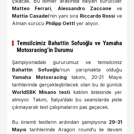
çıkacak. Bu isimler arasında İtalyan sürücüler
Matteo Ferrari
,
Alessandro Zaccone
ve
Mattia Casadei
‘nin yanı sıra
Riccardo Rossi
ve
Alman sürücü
Philipp Oettl
yer alıyor.
Temsilcimiz Bahattin Sofuoğlu ve Yamaha
Motoxracing’in Durumu
Şampiyonadaki gururumuz ve temsilcimiz
Bahattin Sofuoğlu
’nun yarışmakta olduğu
Yamaha Motoxracing
takımı, 20-21 Mayıs
tarihlerinde gerçekleştirilecek olan bu iki günlük
WorldSBK Misano testi
katılım listesinde yer
almıyor. Takım, İtalya’daki bu seanslarda piste
çıkmayarak test çalışmalarını pas geçecek.
Bu önemli testlerin ardından şampiyona
29-31
Mayıs
tarihlerinde Aragon round’u ile devam