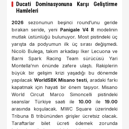
Ducati Dominasyonuna Karşı Geliştirme
Hamleleri
2026
sezonunun beşinci round’unu geride
bırakan seride, yeni
Panigale V4 R
modelinin
mutlak üstünlüğü bulunuyor. Most pistindeki üç
yarışta da podyumun ilk üç sırası değişmedi.
Nicolò Bulega, takım arkadaşı Iker Lecuona ve
Barni Spark Racing Team sürücüsü Yari
Montella’nın önünde zafere ulaştı. Rakiplerin
büyük bir gelişim krizi yaşadığı bu dönemde
yapılacak
WorldSBK Misano testi
, aradaki farkı
kapatmak için hayati bir önem taşıyor. Misano
World Circuit Marco Simoncelli pistindeki
seanslar Türkiye saati ile
10.00
ile
19.00
arasında koşulacak. MWC Square üzerindeki
Tribuna B tribününden girişler ücretsiz olacak.
Taraftarlar bilet ücreti ödemek zorunda