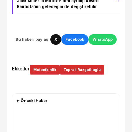
→
Jack Miller’ın MotoGP’den ayrılığı Alvaro
Bautista’nın geleceğini de değiştirebilir
Bu haberi paylaş
X
Facebook
WhatsApp
Etiketler
Motoetkinlik
Toprak Razgatlıoglu
← Önceki Haber