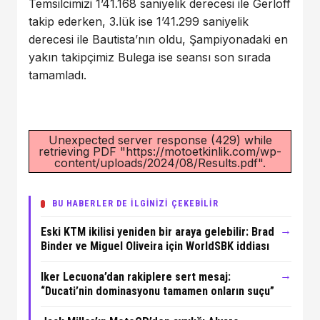
Temsilcimizi 1’41.168 saniyelik derecesi ile Gerloff
takip ederken, 3.lük ise 1’41.299 saniyelik
derecesi ile Bautista’nın oldu, Şampiyonadaki en
yakın takipçimiz Bulega ise seansı son sırada
tamamladı.
Unexpected server response (429) while
retrieving PDF "https://motoetkinlik.com/wp-
content/uploads/2024/08/Results.pdf".
BU HABERLER DE İLGİNİZİ ÇEKEBİLİR
→
Eski KTM ikilisi yeniden bir araya gelebilir: Brad
Binder ve Miguel Oliveira için WorldSBK iddiası
→
Iker Lecuona’dan rakiplere sert mesaj:
“Ducati’nin dominasyonu tamamen onların suçu”