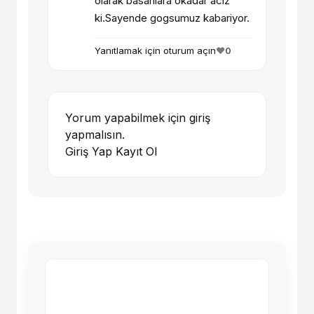
olarak basarilara okadar aciz
ki.Sayende gogsumuz kabariyor.
Yanıtlamak için oturum açın
❤️
0
Yorum yapabilmek için giriş
yapmalısın.
Giriş Yap
Kayıt Ol