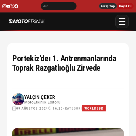
Giriş Yap
Kayıt Ol
Portekiz’deı 1. Antrenmanlarında
Toprak Razgatlıoğlu Zirvede
YALÇIN ÇEKER
MotoEtkinlik Editörü
09 AĞUSTOS 2024
•
KATEGORI
16:20
WORLDSBK