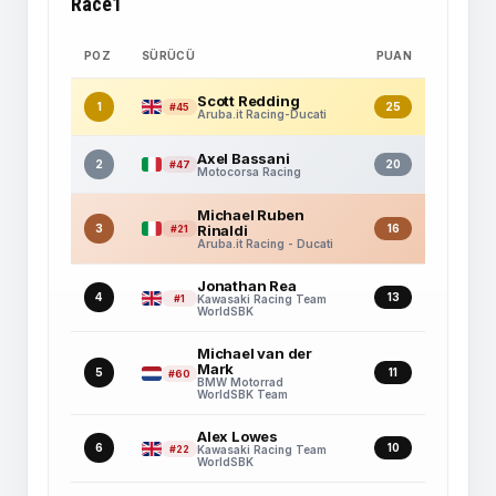
Race1
POZ
SÜRÜCÜ
PUAN
Scott Redding
1
25
#45
Aruba.it Racing-Ducati
Axel Bassani
2
20
#47
Motocorsa Racing
Michael Ruben
3
Rinaldi
16
#21
Aruba.it Racing - Ducati
Jonathan Rea
4
13
#1
Kawasaki Racing Team
WorldSBK
Michael van der
Mark
5
11
#60
BMW Motorrad
WorldSBK Team
Alex Lowes
6
10
#22
Kawasaki Racing Team
WorldSBK