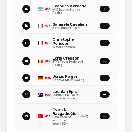
Leandro Mercado
15
1
#36
MIE Racing Honda
Racing
Samuele Cavalieri
16
—
#76
Barni Racing Team
Christophe
17
Ponsson
—
#23
Alstare Yamaha
Loris Cresson
18
—
#84
TPR Team Pedercini
Racing
Jonas Folger
19
—
#94
Bonovo MGM Racing
Lachlan Epis
20
—
#83
Outdo TPR Team
Pedercini Racing
Toprak
Razgatlıoğlu
21
—
#54
(DNF)
Pata Yamaha
with Brixx
WorldSBK