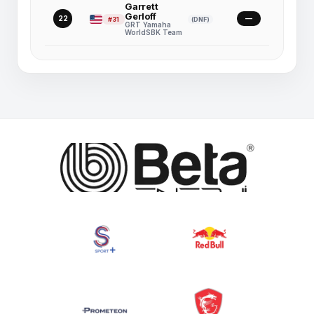
Garrett
Gerloff
22
—
#31
(DNF)
GRT Yamaha
WorldSBK Team