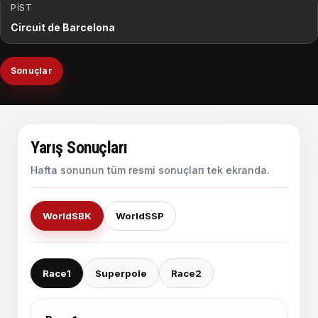
PIST
Circuit de Barcelona
Sonuçlar
Yarış Sonuçları
Hafta sonunun tüm resmi sonuçları tek ekranda.
WorldSBK
WorldSSP
Race1
Superpole
Race2