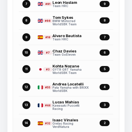
Leon Haslam
7
9
#91
Team HRC
Tom Sykes
8
8
#66
BMW Motorrad
WorldSBK Team
Alvaro Bautista
9
7
#19
Team HRC
Chaz Davies
10
6
#7
Team GoEleven
Kohta Nozane
11
5
#3
GYTR GRT Yamaha
WorldSBK Team
Andrea Locatelli
12
4
#55
Pata Yamaha with BRIXX
WorldSBK
Lucas Mahias
13
3
#44
Kawasaki Puccetti
Racing
Isaac Vinales
14
2
#32
Orelac Racing
VerdNatura