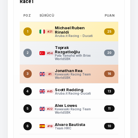
Race1
POZ
SÜRÜCÜ
PUAN
Michael Ruben
1
Rinaldi
25
#21
Aruba.it Racing - Ducati
Toprak
Razgatlıoğlu
2
20
#54
Pata Yamaha with Brixx
WorldSBK
Jonathan Rea
3
16
#1
Kawasaki Racing Team
WorldSBK
Scott Redding
4
13
#45
Aruba.it Racing-Ducati
Alex Lowes
5
11
#22
Kawasaki Racing Team
WorldSBK
Alvaro Bautista
6
10
#19
Team HRC