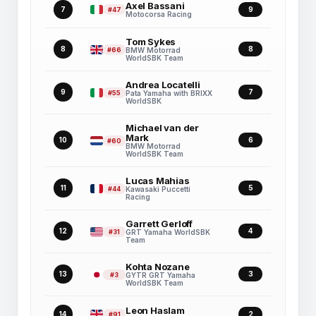
Axel Bassani
7
9
#47
Motocorsa Racing
Tom Sykes
8
8
#66
BMW Motorrad
WorldSBK Team
Andrea Locatelli
9
7
#55
Pata Yamaha with BRIXX
WorldSBK
Michael van der
Mark
10
6
#60
BMW Motorrad
WorldSBK Team
Lucas Mahias
11
5
#44
Kawasaki Puccetti
Racing
Garrett Gerloff
12
4
#31
GRT Yamaha WorldSBK
Team
Kohta Nozane
13
3
#3
GYTR GRT Yamaha
WorldSBK Team
Leon Haslam
14
2
#91