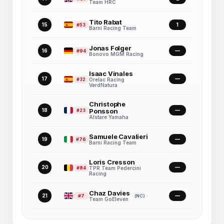
Team HRC
Tito Rabat
15
1
#53
Barni Racing Team
Jonas Folger
16
—
#94
Bonovo MGM Racing
Isaac Vinales
17
—
#32
Orelac Racing
VerdNatura
Christophe
18
Ponsson
—
#23
Alstare Yamaha
Samuele Cavalieri
19
—
#76
Barni Racing Team
Loris Cresson
20
—
#84
TPR Team Pedercini
Racing
Chaz Davies
21
—
#7
(NC)
Team GoEleven