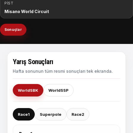
PIST
Misano World Circuit
Sonuçlar
Yarış Sonuçları
Hafta sonunun tüm resmi sonuçları tek ekranda.
WorldSBK
WorldSSP
Race1
Superpole
Race2