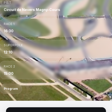
PIST
Circuit de Nevers Magny-Cours
RACE 1
16:30
SUPERPOLE
12:10
RACE 2
15:00
Program