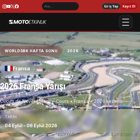
Giriş Yap
Kayıt Ol
WORLDSBK HAFTA SONU
2026
Fransa
2026 Fransa Yarışı
Circuit de Nevers Magny-Cours • Fransa • 2026 sezonu
TARIH
04 Eylül – 06 Eylül 2026