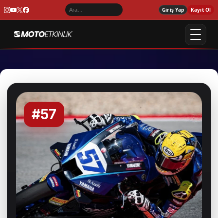
Giriş Yap
Kayıt Ol
#57