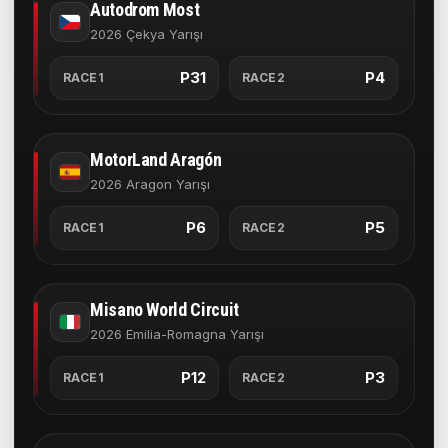
Autodrom Most
2026 Çekya Yarışı
P31
P4
RACE1
RACE2
MotorLand Aragón
2026 Aragon Yarışı
P6
P5
RACE1
RACE2
Misano World Circuit
2026 Emilia-Romagna Yarışı
P12
P3
RACE1
RACE2