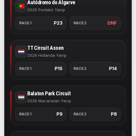
Autódromo do Algarve
2026 Portekiz Yarışı
P23
DNF
RACE1
RACE2
TT Circuit Assen
2026 Hollanda Yarışı
P15
P14
RACE1
RACE2
Balaton Park Circuit
2026 Macaristan Yarışı
P9
P8
RACE1
RACE2