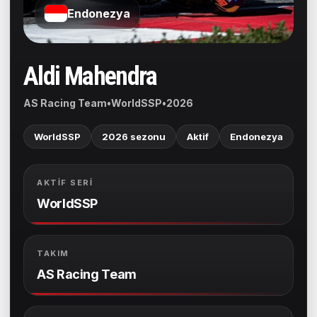
Endonezya
Aldi Mahendra
AS Racing Team
•
WorldSSP
•
2026
WorldSSP
2026 sezonu
Aktif
Endonezya
AKTIF SERI
WorldSSP
TAKIM
AS Racing Team