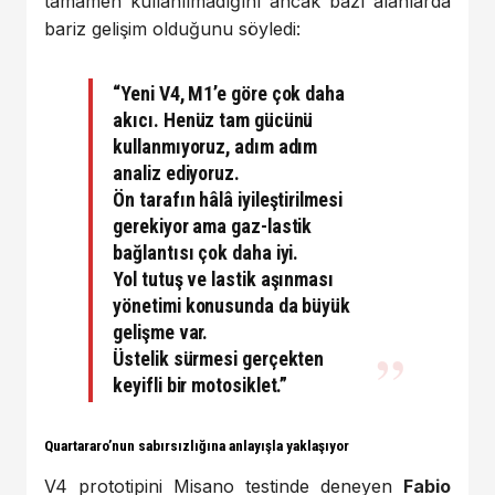
tamamen kullanılmadığını ancak bazı alanlarda
bariz gelişim olduğunu söyledi:
“Yeni V4, M1’e göre çok daha
akıcı
. Henüz tam gücünü
kullanmıyoruz, adım adım
analiz ediyoruz.
Ön tarafın hâlâ iyileştirilmesi
gerekiyor ama
gaz-lastik
bağlantısı
çok daha iyi.
Yol tutuş ve lastik aşınması
yönetimi
konusunda da büyük
gelişme var.
Üstelik sürmesi gerçekten
keyifli bir motosiklet.”
Quartararo’nun sabırsızlığına anlayışla yaklaşıyor
V4 prototipini Misano testinde deneyen
Fabio