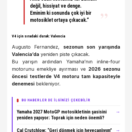
değil,
hissiyat ve denge
.
Eminim ki sonunda
çok iyi bir
motosiklet
ortaya çıkacak.”
V4 için sıradaki durak: Valencia
Augusto Fernandez,
sezonun son yarışında
Valencia’da
yeniden piste çıkacak.
Bu yarışın ardından Yamaha’nın inline-four
motorunu emekliye ayırması ve
2026 sezonu
öncesi testlerde V4 motoru tam kapasiteyle
denemesi
bekleniyor.
BU HABERLER DE İLGİNİZİ ÇEKEBİLİR
→
Yamaha 2027 MotoGP motosikletinin şasisini
yeniden yapıyor: Toprak için neden önemli?
→
Cal Crutchlow: “Geri dönmek için heyecanlıyım”