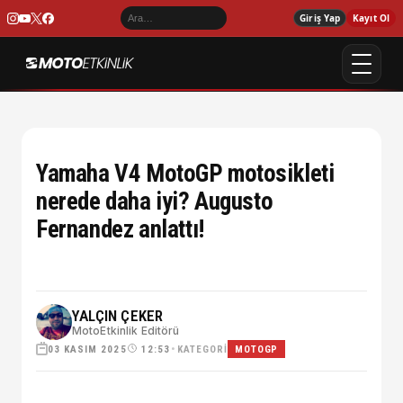
Giriş Yap
Kayıt Ol
Yamaha V4 MotoGP motosikleti
nerede daha iyi? Augusto
Fernandez anlattı!
YALÇIN ÇEKER
MotoEtkinlik Editörü
03 KASIM 2025
•
KATEGORI
12:53
MOTOGP