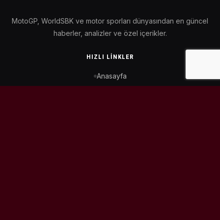
MotoGP, WorldSBK ve motor sporları dünyasından en güncel
haberler, analizler ve özel içerikler.
HIZLI LINKLER
Anasayfa
MotoGP Takvimi
WorldSBK Takvimi
Puan Durumu
İletişim
BIZI TAKIP ET