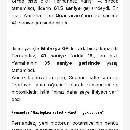
GP
’de piste çıktı. Fernandez yarışı 14. sırada
tamamladı, liderin
61.5 saniye
gerisindeydi. En
hızlı Yamaha olan
Quartararo’nun
ise sadece
40 saniye gerisinde bitirdi.
İkinci yarışta
Malezya GP
’de fark biraz kapandı.
Fernandez,
47 saniye farkla 18.
, en hızlı
Yamaha’nın
35 saniye gerisinde
yarışı
tamamladı.
Ancak İspanyol sürücü, Sepang hafta sonunu
“zorlayıcı ama öğretici” olarak nitelendirdi ve
motosikletin hâlâ “biraz daha şeye ihtiyacı var”
dedi.
Fernandez: “Gaz tepkisi ve lastik yönetimi çok daha iyi”
Fernandez, yeni motorun potansiyelinin henüz