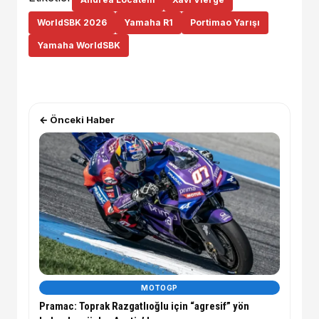
WorldSBK 2026
Yamaha R1
Portimao Yarışı
Yamaha WorldSBK
← Önceki Haber
MOTOGP
Pramac: Toprak Razgatlıoğlu için “agresif” yön