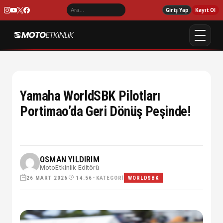
Giriş Yap
Kayıt Ol
Yamaha WorldSBK Pilotları
Portimao’da Geri Dönüş Peşinde!
OSMAN YILDIRIM
MotoEtkinlik Editörü
26 MART 2026
•
KATEGORI
14:56
WORLDSBK