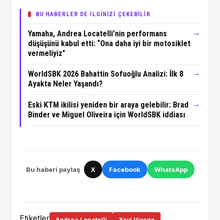
BU HABERLER DE İLGİNİZİ ÇEKEBİLİR
→
Yamaha, Andrea Locatelli’nin performans
düşüşünü kabul etti: “Ona daha iyi bir motosiklet
vermeliyiz”
→
WorldSBK 2026 Bahattin Sofuoğlu Analizi: İlk 8
Ayakta Neler Yaşandı?
→
Eski KTM ikilisi yeniden bir araya gelebilir: Brad
Binder ve Miguel Oliveira için WorldSBK iddiası
Bu haberi paylaş
X
Facebook
WhatsApp
Etiketler
Andrea Locatelli
Xavi Vierge