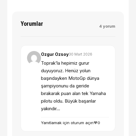
Yorumlar
4 yorum
Ozgur Ozsoy
30 Mart 2026
Toprak’la hepimiz gurur
duyuyoruz. Henüz yolun
başındayken MotoGp dünya
şampiyonunu da geride
bırakarak puan alan tek Yamaha
pilotu oldu. Büyük başarılar
yakındır…
Yanıtlamak için oturum açın
❤️
0