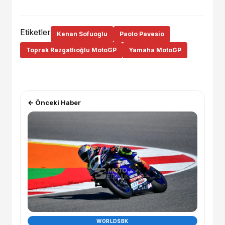
Etiketler
Kenan Sofuoglu
Paolo Pavesio
Toprak Razgatlıoğlu MotoGP
Yamaha MotoGP
← Önceki Haber
WORLDSBK