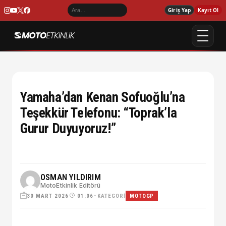
Giriş Yap
Kayıt Ol
Yamaha’dan Kenan Sofuoğlu’na
Teşekkür Telefonu: “Toprak’la
Gurur Duyuyoruz!”
OSMAN YILDIRIM
MotoEtkinlik Editörü
30 MART 2026
•
KATEGORI
01:06
MOTOGP