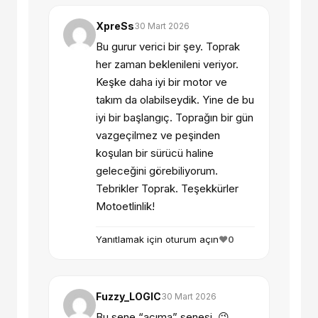
XpreSs
30 Mart 2026
Bu gurur verici bir şey. Toprak
her zaman beklenileni veriyor.
Keşke daha iyi bir motor ve
takım da olabilseydik. Yine de bu
iyi bir başlangıç. Toprağın bir gün
vazgeçilmez ve peşinden
koşulan bir sürücü haline
geleceğini görebiliyorum.
Tebrikler Toprak. Teşekkürler
Motoetlinlik!
Yanıtlamak için oturum açın
❤️
0
Fuzzy_LOGIC
30 Mart 2026
Bu sene “acıma” senesi. 😉