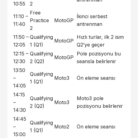
10:55
2
Free
11:10 –
İkinci serbest
Practice
MotoGP
11:40
antrenman
2
11:50 –
Qualifying
Hızlı turlar, ilk 2 isim
MotoGP
12:05
1 (Q1)
Q2’ye geçer
12:15 –
Qualifying
Pole pozisyonu bu
MotoGP
12:30
2 (Q2)
seansla belirlenir
13:50
Qualifying
–
Moto3
Ön eleme seansı
1 (Q1)
14:05
14:15
Qualifying
Moto3 pole
–
Moto3
2 (Q2)
pozisyonu belirlenir
14:30
14:45
Qualifying
–
Moto2
Ön eleme seansı
1 (Q1)
15:00