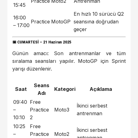
Practice
Moto2
Antrenman
15:45
En hızlı 10 sürücü Q2
16:00
Practice
MotoGP
seansına doğrudan
– 17:00
geçer
📅
CUMARTESİ – 21 Haziran 2025
Günün amacı: Son antrenmanlar ve tüm
sıralama seansları yapılır. MotoGP için Sprint
yarışı düzenlenir.
Seans
Saat
Kategori
Açıklama
Adı
09:40
Free
İkinci serbest
–
Practice
Moto3
antrenman
10:10
2
10:25
Free
İkinci serbest
–
Practice
Moto2
antrenman