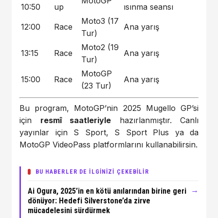
MotoGP
10:50
up
ısınma seansı
Moto3 (17
12:00
Race
Ana yarış
Tur)
Moto2 (19
13:15
Race
Ana yarış
Tur)
MotoGP
15:00
Race
Ana yarış
(23 Tur)
Bu program, MotoGP’nin 2025 Mugello GP’si
için
resmî saatleriyle
hazırlanmıştır. Canlı
yayınlar için S Sport, S Sport Plus ya da
MotoGP VideoPass platformlarını kullanabilirsin.
BU HABERLER DE İLGİNİZİ ÇEKEBİLİR
→
Ai Ogura, 2025’in en kötü anılarından birine geri
dönüyor: Hedefi Silverstone’da zirve
mücadelesini sürdürmek