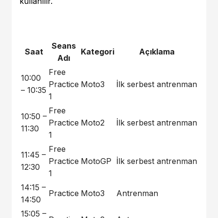
kullanılır.
Seans
Saat
Kategori
Açıklama
Adı
Free
10:00
Practice
Moto3
İlk serbest antrenman
– 10:35
1
Free
10:50 –
Practice
Moto2
İlk serbest antrenman
11:30
1
Free
11:45 –
Practice
MotoGP
İlk serbest antrenman
12:30
1
14:15 –
Practice
Moto3
Antrenman
14:50
15:05 –