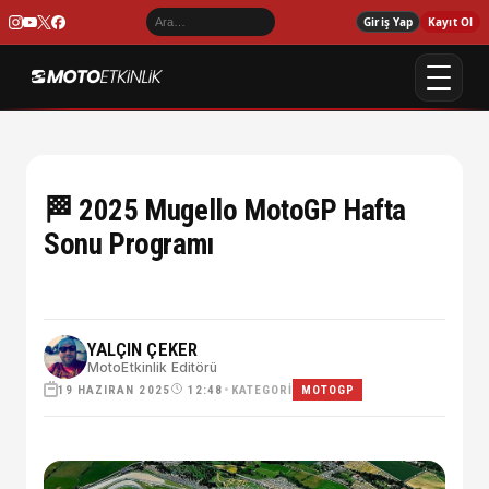
Giriş Yap
Kayıt Ol
🏁 2025 Mugello MotoGP Hafta
Sonu Programı
YALÇIN ÇEKER
MotoEtkinlik Editörü
19 HAZIRAN 2025
•
KATEGORI
12:48
MOTOGP