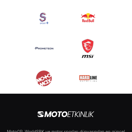
MotoGP, WorldSBK ve motor sporları dünyasından en güncel