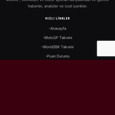
haberler, analizler ve özel içerikler.
HIZLI LINKLER
Anasayfa
MotoGP Takvimi
WorldSBK Takvimi
Puan Durumu
İletişim
BIZI TAKIP ET
© 2026
MotoEtkinlik
. Tüm hakları saklıdır.