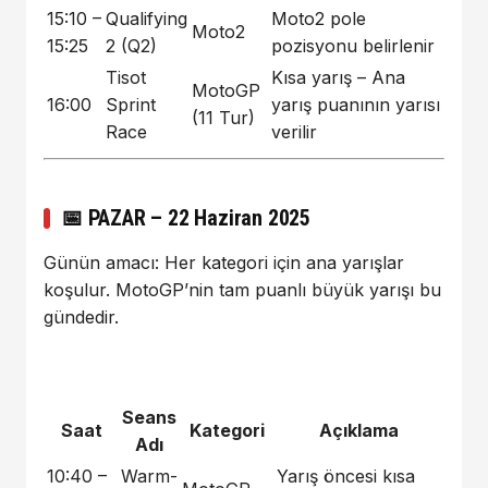
15:10 –
Qualifying
Moto2 pole
Moto2
15:25
2 (Q2)
pozisyonu belirlenir
Tisot
Kısa yarış – Ana
MotoGP
16:00
Sprint
yarış puanının yarısı
(11 Tur)
Race
verilir
📅
PAZAR – 22 Haziran 2025
Günün amacı: Her kategori için ana yarışlar
koşulur. MotoGP’nin tam puanlı büyük yarışı bu
gündedir.
Seans
Saat
Kategori
Açıklama
Adı
10:40 –
Warm-
Yarış öncesi kısa