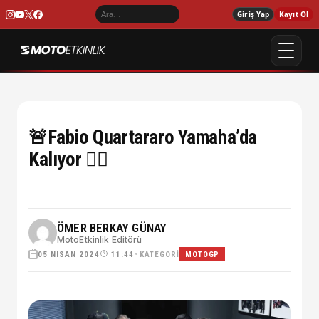
Giriş Yap
Kayıt Ol
🚨Fabio Quartararo Yamaha’da
Kalıyor ✍🏼
ÖMER BERKAY GÜNAY
MotoEtkinlik Editörü
05 NISAN 2024
•
KATEGORI
11:44
MOTOGP