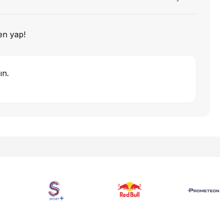
en yap!
ın.