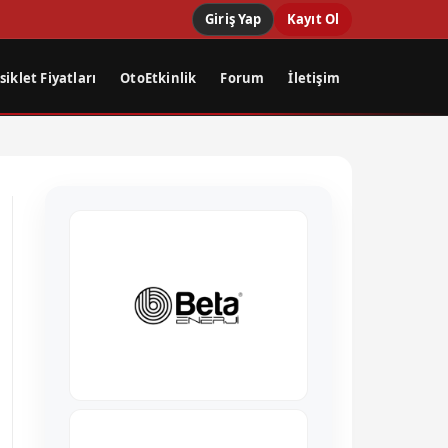
Giriş Yap
Kayıt Ol
iklet Fiyatları
OtoEtkinlik
Forum
İletişim