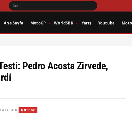
Ana Sayfa
MotoGP
WorldSBK
Yarış
Youtube
Motos
esti: Pedro Acosta Zirvede,
rdi
KATEGORI
MOTOGP