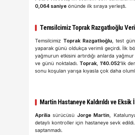
0,064 saniye
önünde ilk sıraya yerleşti.
Temsilcimiz Toprak Razgatlıoğlu Veri
Temsilcimiz
Toprak Razgatlıoğlu
, test gü
yaparak günü oldukça verimli geçirdi. İlk 
yağmurun etkisini artırdığı anlarda yağmur l
ve günü noktaladı.
Toprak
,
1’40.052
‘lik d
sonu koşulan yarışa kıyasla çok daha olumlu
Martin Hastaneye Kaldırıldı ve Eksik 
Aprilia
sürücüsü
Jorge Martin
, Kataluny
detaylı kontroller için hastaneye sevk edildi
saptanmadı.