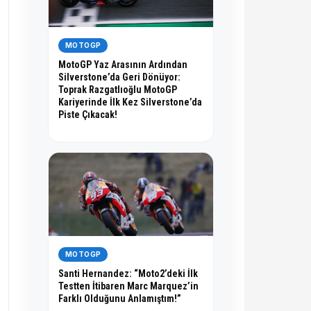
MOTOGP
MotoGP Yaz Arasının Ardından
Silverstone’da Geri Dönüyor:
Toprak Razgatlıoğlu MotoGP
Kariyerinde İlk Kez Silverstone’da
Piste Çıkacak!
MOTOGP
Santi Hernandez: “Moto2’deki İlk
Testten İtibaren Marc Marquez’in
Farklı Olduğunu Anlamıştım!”