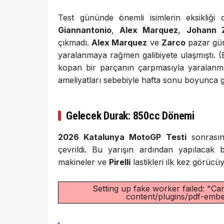
Test gününde önemli isimlerin eksikliği
Giannantonio
,
Alex Marquez
,
Johann 
çıkmadı.
Alex Marquez
ve
Zarco
pazar gün
yaralanmaya rağmen galibiyete ulaşmıştı. (B
kopan bir parçanın çarpmasıyla yaralanm
ameliyatları sebebiyle hafta sonu boyunca 
Gelecek Durak: 850cc Dönemi
2026 Katalunya MotoGP Testi
sonrasın
çevrildi. Bu yarışın ardından yapılacak 
makineler ve
Pirelli
lastikleri ilk kez görücü
Setting up fake worker failed: "Can
content/plugins/pdf-embed