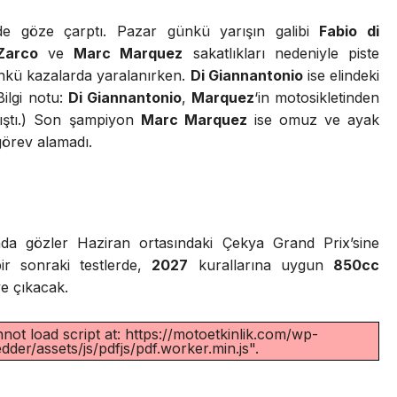
 de göze çarptı. Pazar günkü yarışın galibi
Fabio di
Zarco
ve
Marc Marquez
sakatlıkları nedeniyle piste
kü kazalarda yaralanırken.
Di Giannantonio
ise elindeki
ilgi notu:
Di Giannantonio
,
Marquez
‘in motosikletinden
ıştı.) Son şampiyon
Marc Marquez
ise omuz ve ayak
görev alamadı.
da gözler Haziran ortasındaki Çekya Grand Prix’sine
bir sonraki testlerde,
2027
kurallarına uygun
850cc
ye çıkacak.
not load script at: https://motoetkinlik.com/wp-
der/assets/js/pdfjs/pdf.worker.min.js".