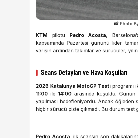
Photo B
KTM
pilotu
Pedro Acosta
, Barselona’
kapsamında Pazartesi gününü lider tamam
yarışın ardından takımlar ve sürücüler, yılın i
Seans Detayları ve Hava Koşulları
2026 Katalunya MotoGP Testi
programı iki
11:00
ile
14:00
arasında koşuldu. Günün 
yapılması hedefleniyordu. Ancak öğleden s
hiçbir sürücü piste çıkmadı. Bu durum test
Pedro Acosta
, ilk seansın son dakikaların