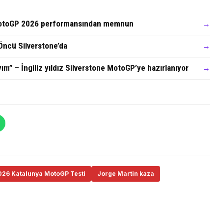
 MotoGP 2026 performansından memnun
→
Öncü Silverstone’da
→
ım” – İngiliz yıldız Silverstone MotoGP’ye hazırlanıyor
→
026 Katalunya MotoGP Testi
Jorge Martin kaza