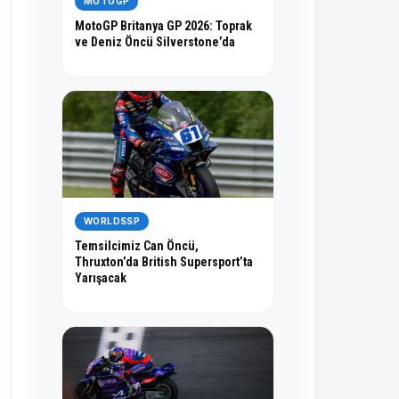
MOTOGP
MotoGP Britanya GP 2026: Toprak
ve Deniz Öncü Silverstone’da
WORLDSSP
Temsilcimiz Can Öncü,
Thruxton’da British Supersport’ta
Yarışacak