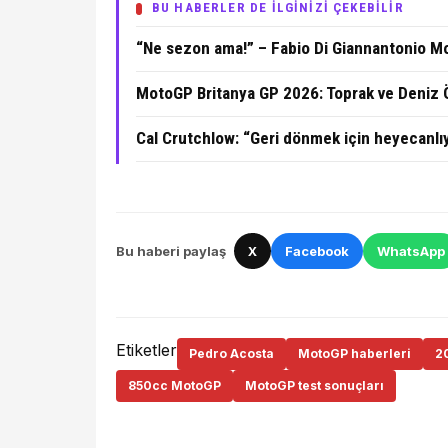
BU HABERLER DE İLGİNİZİ ÇEKEBİLİR
“Ne sezon ama!” – Fabio Di Giannantonio
MotoGP Britanya GP 2026: Toprak ve Deniz 
Cal Crutchlow: “Geri dönmek için heyecanlıy
Bu haberi paylaş
X
Facebook
WhatsApp
Etiketler
Pedro Acosta
MotoGP haberleri
2
850cc MotoGP
MotoGP test sonuçları