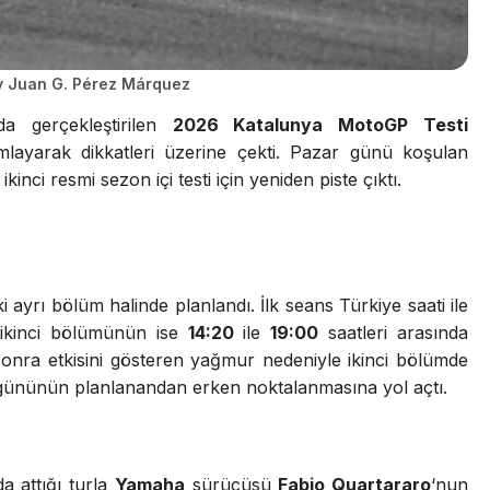
y Juan G. Pérez Márquez
da gerçekleştirilen
2026 Katalunya MotoGP Testi
layarak dikkatleri üzerine çekti. Pazar günü koşulan
kinci resmi sezon içi testi için yeniden piste çıktı.
 ayrı bölüm halinde planlandı. İlk seans Türkiye saati ile
ikinci bölümünün ise
14:20
ile
19:00
saatleri arasında
onra etkisini gösteren yağmur nedeniyle ikinci bölümde
 gününün planlanandan erken noktalanmasına yol açtı.
da attığı turla
Yamaha
sürücüsü
Fabio Quartararo
‘nun