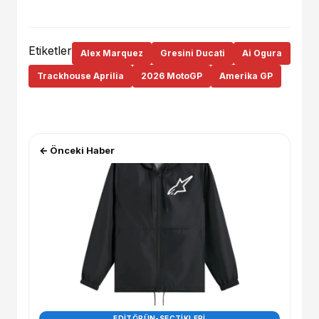
Etiketler
Alex Marquez
Gresini Ducati
Ai Ogura
Trackhouse Aprilia
2026 MotoGP
Amerika GP
← Önceki Haber
EDITÖRÜN-SEÇTIKLERI