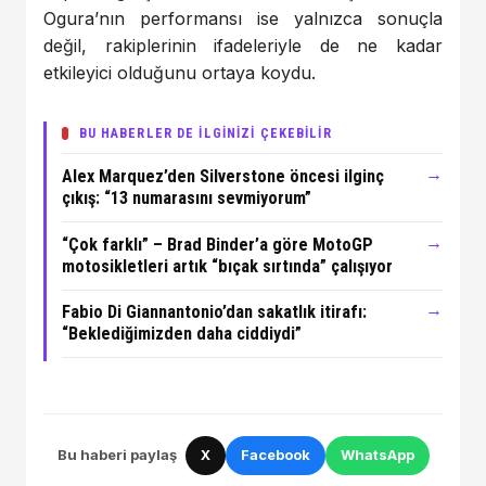
Ogura’nın performansı ise yalnızca sonuçla
değil, rakiplerinin ifadeleriyle de ne kadar
etkileyici olduğunu ortaya koydu.
BU HABERLER DE İLGİNİZİ ÇEKEBİLİR
→
Alex Marquez’den Silverstone öncesi ilginç
çıkış: “13 numarasını sevmiyorum”
→
“Çok farklı” – Brad Binder’a göre MotoGP
motosikletleri artık “bıçak sırtında” çalışıyor
→
Fabio Di Giannantonio’dan sakatlık itirafı:
“Beklediğimizden daha ciddiydi”
Bu haberi paylaş
X
Facebook
WhatsApp