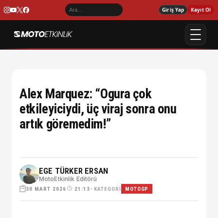
Giriş Yap
Kayıt Ol
Alex Marquez: “Ogura çok
etkileyiciydi, üç viraj sonra onu
artık göremedim!”
EGE TÜRKER ERSAN
MotoEtkinlik Editörü
30 MART 2026
•
KATEGORI
21:13
MOTOGP