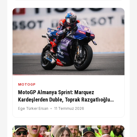
MOTOGP
MotoGP Almanya Sprint: Marquez
Kardeşlerden Duble, Toprak Razgatlıoğlu
Gelişmeye Devam Ediyor!
Ege Türker Ersan
11 Temmuz 2026