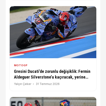
MOTOGP
Gresini Ducati’de zorunlu değişiklik: Fermin
Aldeguer Silverstone’u kaçıracak, yerine
Iker Lecuona yarışacak
Yalçın Çeker
31 Temmuz 2026