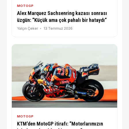
MOTOGP
Alex Marquez Sachsenring kazası sonrası
üzgün: “Küçük ama çok pahalı bir hataydı”
Yalçın Çeker
13 Temmuz 2026
MOTOGP
KTM’den MotoGP itirafı: “Motorlarımızın