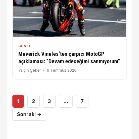
GENEL
Maverick Vinales’ten çarpıcı MotoGP
açıklaması: “Devam edeceğimi sanmıyorum”
Yalçın Çeker
9 Temmuz 2026
Yazı
1
2
3
…
7
sayfalaması
Sonraki →