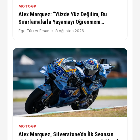
MOTOGP
Alex Marquez: “Yüzde Yüz Değilim, Bu
Sınırlamalarla Yaşamayı Öğrenmem
Gerekecek”
Ege Türker Ersan
8 Ağustos 2026
MOTOGP
Alex Marquez, Silverstone’da İlk Seansın