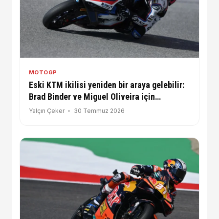
MOTOGP
Eski KTM ikilisi yeniden bir araya gelebilir:
Brad Binder ve Miguel Oliveira için
WorldSBK iddiası
Yalçın Çeker
30 Temmuz 2026