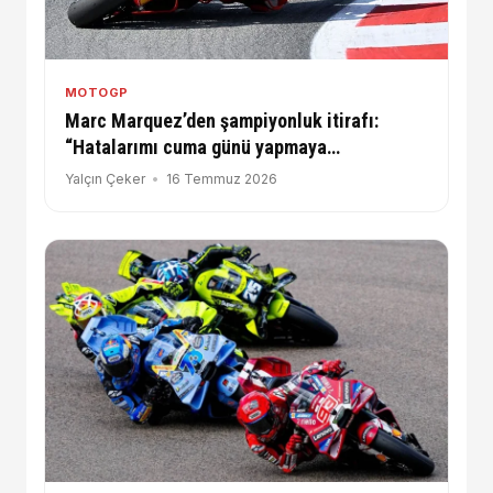
MOTOGP
Marc Marquez’den şampiyonluk itirafı:
“Hatalarımı cuma günü yapmaya
çalışıyorum”
Yalçın Çeker
16 Temmuz 2026