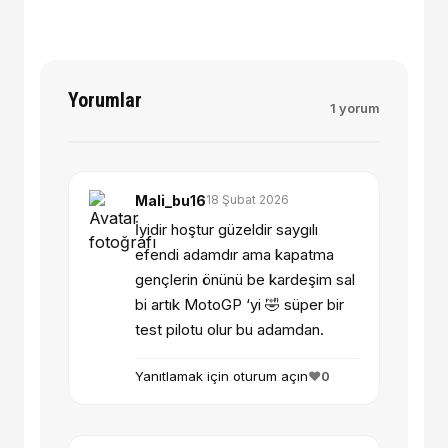
Yorumlar
1 yorum
Mali_bu16
18 Şubat 2026
İyidir hoştur güzeldir saygılı
efendi adamdır ama kapatma
gençlerin önünü be kardeşim sal
bi artık MotoGP ‘yi 🤣 süper bir
test pilotu olur bu adamdan.
Yanıtlamak için oturum açın
❤️
0