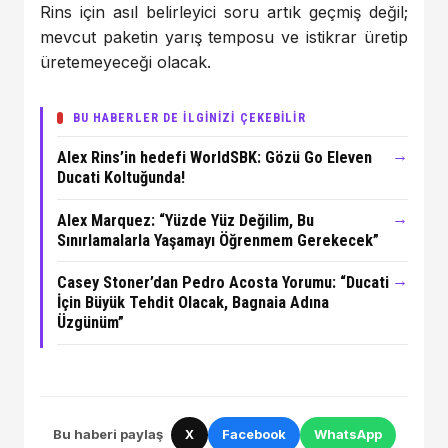
Rins için asıl belirleyici soru artık geçmiş değil;
mevcut paketin yarış temposu ve istikrar üretip
üretemeyeceği olacak.
BU HABERLER DE İLGİNİZİ ÇEKEBİLİR
→
Alex Rins’in hedefi WorldSBK: Gözü Go Eleven
Ducati Koltuğunda!
→
Alex Marquez: “Yüzde Yüz Değilim, Bu
Sınırlamalarla Yaşamayı Öğrenmem Gerekecek”
→
Casey Stoner’dan Pedro Acosta Yorumu: “Ducati
İçin Büyük Tehdit Olacak, Bagnaia Adına
Üzgünüm”
Bu haberi paylaş
X
Facebook
WhatsApp