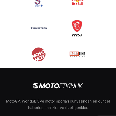
MotoGP, WorldSBK ve motor sporları dünyasından en güncel
haberler, analizler ve özel içerikler.