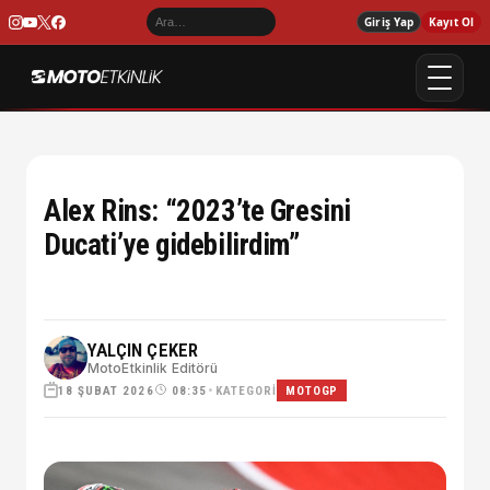
Giriş Yap
Kayıt Ol
Alex Rins: “2023’te Gresini
Ducati’ye gidebilirdim”
YALÇIN ÇEKER
MotoEtkinlik Editörü
18 ŞUBAT 2026
•
KATEGORI
08:35
MOTOGP