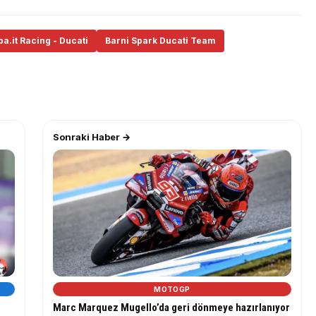
a.it Racing - Ducati
Barni Spark Ducati Team
Sonraki Haber →
MOTOGP
Marc Marquez Mugello’da geri dönmeye hazırlanıyor