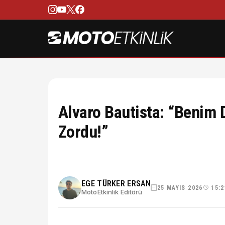
Alvaro Bautista: “Benim
Zordu!”
EGE TÜRKER ERSAN
25 MAYIS 2026
15:2
MotoEtkinlik Editörü