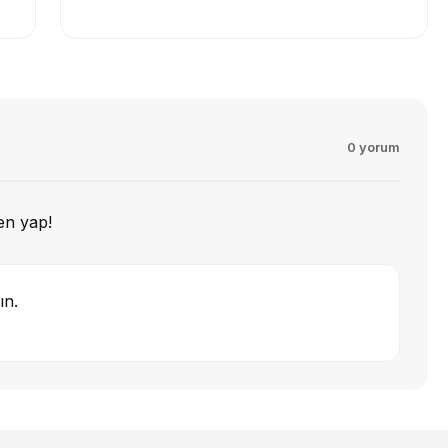
0 yorum
en yap!
ın.