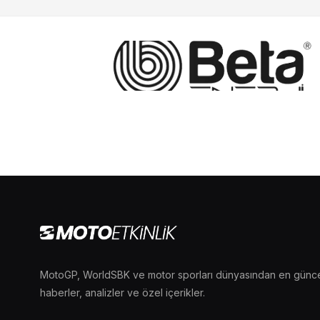
MotoGP, WorldSBK ve motor sporları dünyasından en günc
haberler, analizler ve özel içerikler.