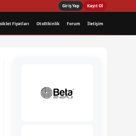
Giriş Yap
Kayıt Ol
iklet Fiyatları
OtoEtkinlik
Forum
İletişim