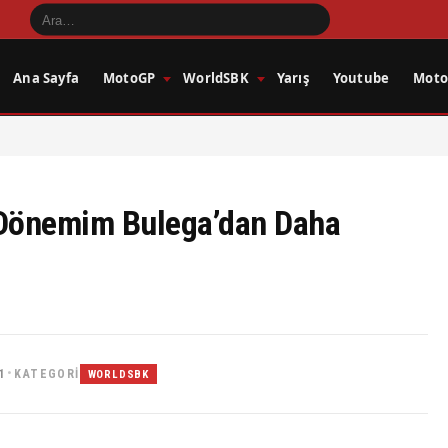
Ana Sayfa
MotoGP
WorldSBK
Yarış
Youtube
Motos
 Dönemim Bulega’dan Daha
1
KATEGORI
•
WORLDSBK