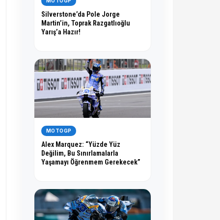
MOTOGP
Silverstone’da Pole Jorge
Martin’in, Toprak Razgatlıoğlu
Yarış’a Hazır!
MOTOGP
Alex Marquez: “Yüzde Yüz
Değilim, Bu Sınırlamalarla
Yaşamayı Öğrenmem Gerekecek”