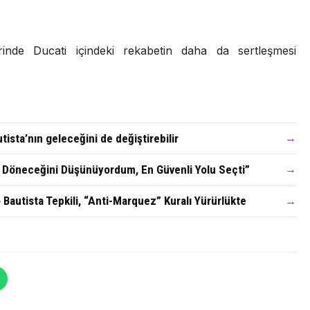
nde Ducati içindeki rekabetin daha da sertleşmesi
tista’nın geleceğini de değiştirebilir
→
a Döneceğini Düşünüyordum, En Güvenli Yolu Seçti”
→
 Bautista Tepkili, “Anti-Marquez” Kuralı Yürürlükte
→