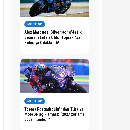
MOTOGP
Alex Marquez, Silverstone’da İlk
Seansın Lideri Oldu, Toprak Ayar
Bulmaya Odaklandı!
MOTOGP
Toprak Razgatlıoğlu’ndan Türkiye
MotoGP açıklaması: “2027 zor ama
2028 mümkün”