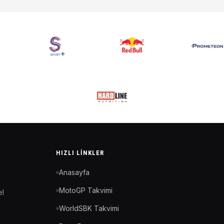
HIZLI LINKLER
Anasayfa
MotoGP Takvimi
el
WorldSBK Takvimi