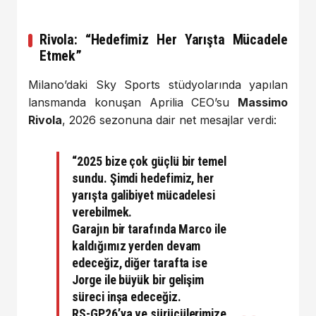
Rivola: “Hedefimiz Her Yarışta Mücadele
Etmek”
Milano’daki Sky Sports stüdyolarında yapılan
lansmanda konuşan Aprilia CEO’su
Massimo
Rivola
, 2026 sezonuna dair net mesajlar verdi:
“2025 bize çok güçlü bir temel
sundu. Şimdi hedefimiz, her
yarışta galibiyet mücadelesi
verebilmek.
Garajın bir tarafında Marco ile
kaldığımız yerden devam
edeceğiz, diğer tarafta ise
Jorge ile büyük bir gelişim
süreci inşa edeceğiz.
RS-GP26’ya ve sürücülerimize