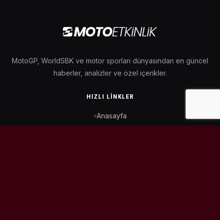
MotoGP, WorldSBK ve motor sporları dünyasından en güncel
haberler, analizler ve özel içerikler.
HIZLI LINKLER
Anasayfa
MotoGP Takvimi
WorldSBK Takvimi
Puan Durumu
İletişim
BIZI TAKIP ET