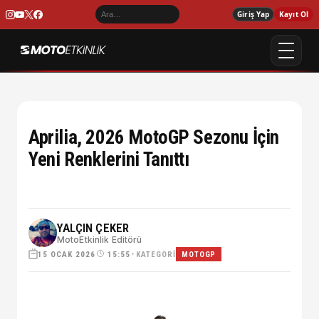
Giriş Yap
Kayıt Ol
Aprilia, 2026 MotoGP Sezonu İçin
Yeni Renklerini Tanıttı
YALÇIN ÇEKER
MotoEtkinlik Editörü
15 OCAK 2026
•
KATEGORI
15:55
MOTOGP