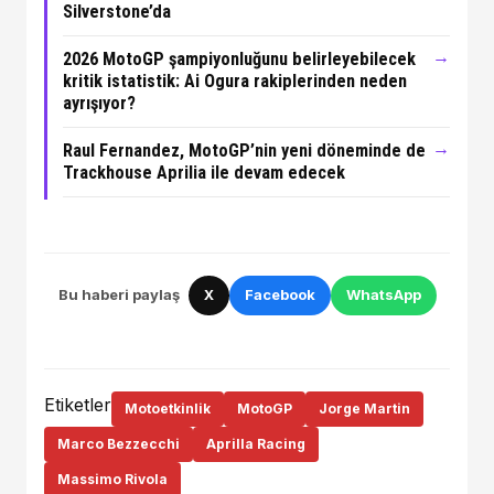
Silverstone’da
→
2026 MotoGP şampiyonluğunu belirleyebilecek
kritik istatistik: Ai Ogura rakiplerinden neden
ayrışıyor?
→
Raul Fernandez, MotoGP’nin yeni döneminde de
Trackhouse Aprilia ile devam edecek
Bu haberi paylaş
X
Facebook
WhatsApp
Etiketler
Motoetkinlik
MotoGP
Jorge Martin
Marco Bezzecchi
Aprilla Racing
Massimo Rivola