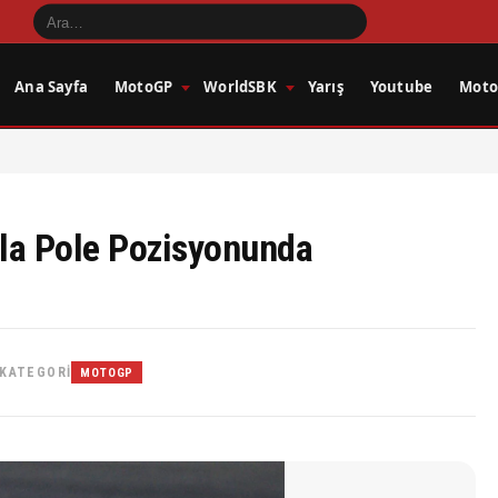
Ana Sayfa
MotoGP
WorldSBK
Yarış
Youtube
Motos
la Pole Pozisyonunda
KATEGORI
MOTOGP