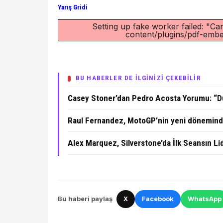
Yarış Gridi
Setting up fake worker failed: "Can
content/plugins/pdf-embed
BU HABERLER DE İLGİNİZİ ÇEKEBİLİR
Casey Stoner’dan Pedro Acosta Yorumu: “Du
Raul Fernandez, MotoGP’nin yeni döneminde
Alex Marquez, Silverstone’da İlk Seansın Li
Bu haberi paylaş
X
Facebook
WhatsApp