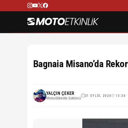
Bagnaia Misano’da Rekor
YALÇIN ÇEKER
21 EYLÜL 2024
13:34
•
MotoEtkinlik Editörü