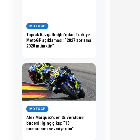
MOTOGP
Toprak Razgatlıoğlu’ndan Türkiye
MotoGP açıklaması: “2027 zor ama
2028 mümkün”
MOTOGP
Alex Marquez’den Silverstone
öncesi ilginç çıkış: “13
numarasını sevmiyorum”