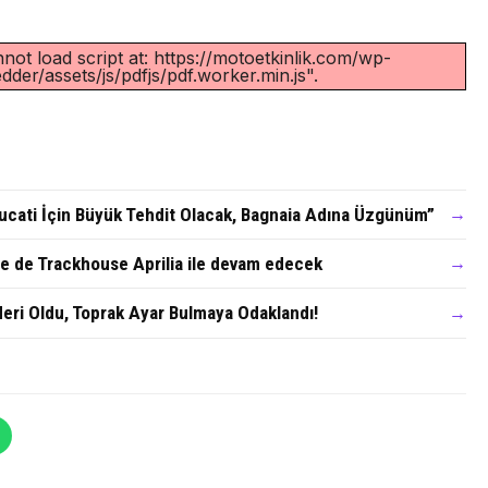
not load script at: https://motoetkinlik.com/wp-
der/assets/js/pdfjs/pdf.worker.min.js".
cati İçin Büyük Tehdit Olacak, Bagnaia Adına Üzgünüm”
→
 de Trackhouse Aprilia ile devam edecek
→
deri Oldu, Toprak Ayar Bulmaya Odaklandı!
→