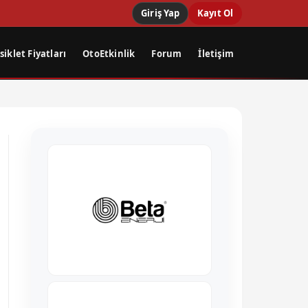
Giriş Yap
Kayıt Ol
iklet Fiyatları
OtoEtkinlik
Forum
İletişim