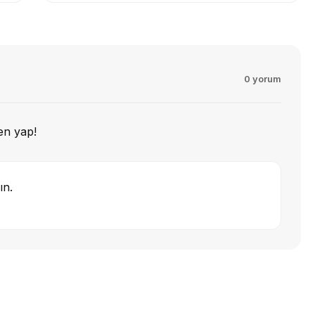
0 yorum
en yap!
ın.