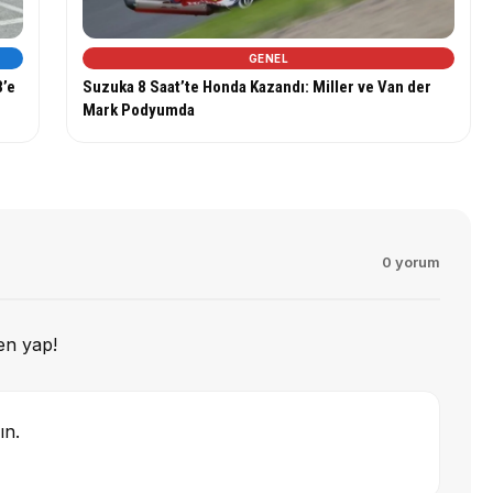
GENEL
8’e
Suzuka 8 Saat’te Honda Kazandı: Miller ve Van der
Mark Podyumda
0 yorum
en yap!
ın.