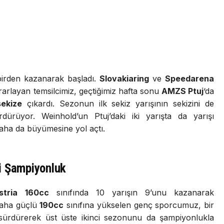
ı birden kazanarak başladı.
Slovakiaring
ve
Speedarena
krarlayan temsilcimiz, geçtiğimiz hafta sonu
AMZS Ptuj
‘da
sekize
çıkardı. Sezonun ilk sekiz yarışının sekizini de
ürüyor. Weinhold’un Ptuj’daki iki yarışta da yarışı
aha da büyümesine yol açtı.
i Şampiyonluk
stria 160cc
sınıfında 10 yarışın 9’unu kazanarak
 daha güçlü
190cc
sınıfına yükselen genç sporcumuz, bir
 sürdürerek üst üste ikinci sezonunu da şampiyonlukla