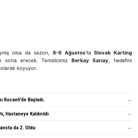
eşmiş olsa da sezon,
8-9 Ağustos
‘ta
Slovak Karting
n sona erecek. Temsilcimiz
Berkay Sarıay
, hedefini
olarak koyuyor.
 Kocaeli’de Başladı.
→
ı, Hastaneye Kaldırıldı
→
ansta da 2. Oldu
→