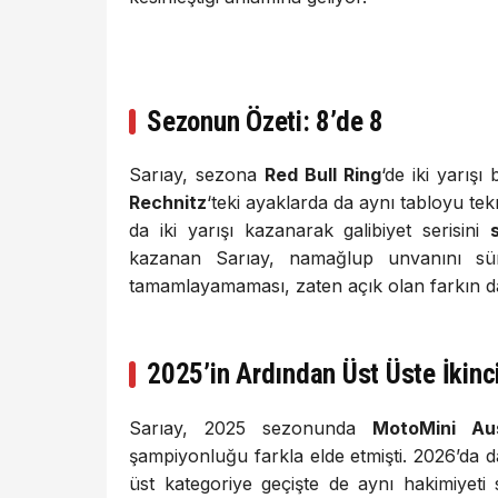
Sezonun Özeti: 8’de 8
Sarıay, sezona
Red Bull Ring
‘de iki yarış
Rechnitz
‘teki ayaklarda da aynı tabloyu te
da iki yarışı kazanarak galibiyet serisini
kazanan Sarıay, namağlup unvanını sürd
tamamlayamaması, zaten açık olan farkın d
2025’in Ardından Üst Üste İkinc
Sarıay, 2025 sezonunda
MotoMini Au
şampiyonluğu farkla elde etmişti. 2026’da
üst kategoriye geçişte de aynı hakimiyeti