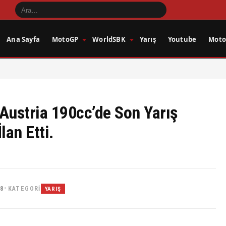
Ana Sayfa
MotoGP
WorldSBK
Yarış
Youtube
Motos
Austria 190cc’de Son Yarış
an Etti.
48
KATEGORI
•
YARIŞ