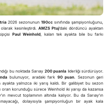
tria
2026 sezonunun
190cc
sınıfında şampiyonluğunu,
olarak kesinleştirdi.
AMZS Ptuj
‘daki dördüncü ayaktan
ipçisi
Paul Weinhold
, kalan tek ayakta bile bu farkı
ndığı bu noktada Sarıay
200 puanla
liderliği sürdürüyor.
anda
bulunuyor, aradaki fark
90 puan
. Sezonun geri
n ayakta yalnızca iki yarış kaldı. Bir galibiyet bu sezon
 oran korunduğu sürece Weinhold iki yarışı da kazansa
’ın mevcut toplamının altında kalıyor. Bu da Sarıay’ın
namayacağı, dolayısıyla şampiyonluğun bir ayak kala