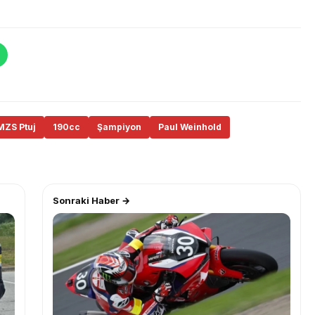
MZS Ptuj
190cc
Şampiyon
Paul Weinhold
Sonraki Haber →