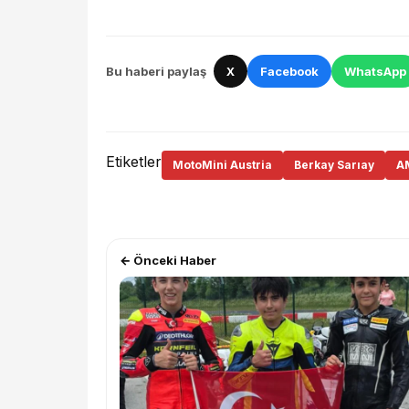
Bu haberi paylaş
X
Facebook
WhatsApp
Etiketler
MotoMini Austria
Berkay Sarıay
A
← Önceki Haber