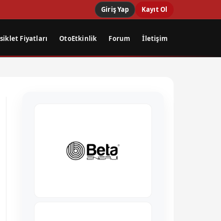
Giriş Yap
Kayıt Ol
iklet Fiyatları
OtoEtkinlik
Forum
İletişim