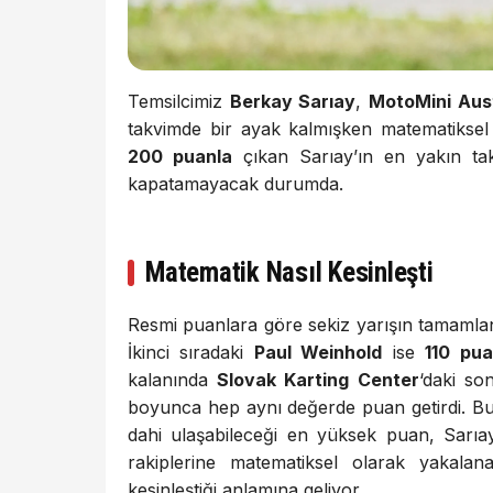
Temsilcimiz
Berkay Sarıay
,
MotoMini Aus
takvimde bir ayak kalmışken matematiksel 
200 puanla
çıkan Sarıay’ın en yakın tak
kapatamayacak durumda.
Matematik Nasıl Kesinleşti
Resmi puanlara göre sekiz yarışın tamamla
İkinci sıradaki
Paul Weinhold
ise
110 pu
kalanında
Slovak Karting Center
‘daki so
boyunca hep aynı değerde puan getirdi. Bu
dahi ulaşabileceği en yüksek puan, Sarıay
rakiplerine matematiksel olarak yakala
kesinleştiği anlamına geliyor.