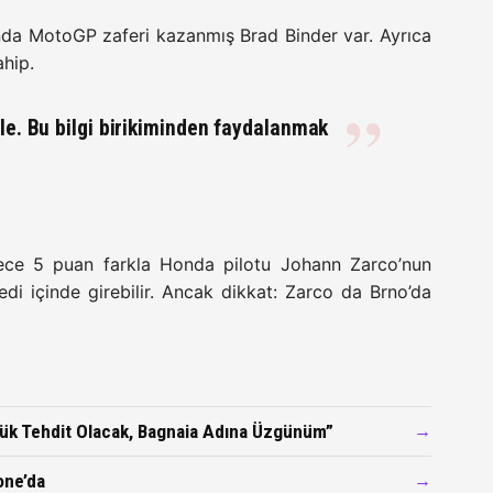
lında MotoGP zaferi kazanmış Brad Binder var. Ayrıca
ahip.
le. Bu bilgi birikiminden faydalanmak
ece 5 puan farkla Honda pilotu Johann Zarco’nun
 yedi içinde girebilir. Ancak dikkat: Zarco da Brno’da
yük Tehdit Olacak, Bagnaia Adına Üzgünüm”
→
one’da
→