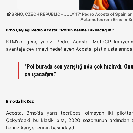
BRNO, CZECH REPUBLIC - JULY 17: Pedro Acosta of Spain and 
Automotodrom Brno in Brn
Brno Çaylağı Pedro Acosta: “Pol’un Peşine Takılacağım!”
KTM’nin genç yıldızı Pedro Acosta, MotoGP kariyerind
avantaja çevirmeyi hedefleyen Acosta, pistin ustalarından
“Pol burada son yarıştığında çok hızlıydı. O
çalışacağım.”
Brno’da İlk Kez
Acosta, Brno’da yarış tecrübesi olmayan iki pilotta
Çekya’daki bu klasik pist, 2020 sezonunun ardından t
henüz kariyerlerinin başındaydı.