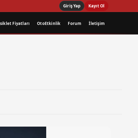
Giriş Yap
Kayıt Ol
iklet Fiyatları
OtoEtkinlik
Forum
İletişim