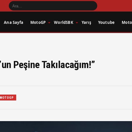
Ana Sayfa
MotoGP
WorldSBK
Yarış
Youtube
Motos
’un Peşine Takılacağım!”
MOTOGP