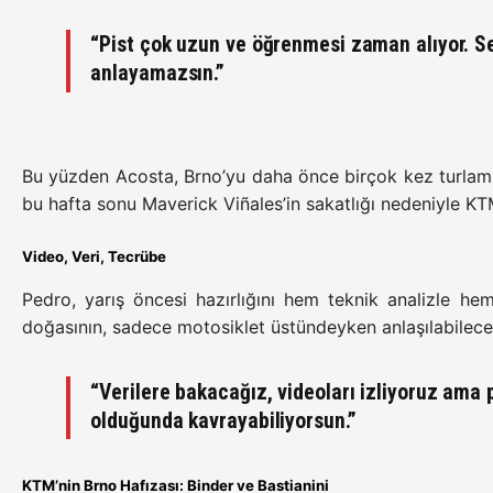
“Pist çok uzun ve öğrenmesi zaman alıyor. Sep
anlayamazsın.”
Bu yüzden Acosta, Brno’yu daha önce birçok kez turlamış
bu hafta sonu Maverick Viñales’in sakatlığı nedeniyle 
Video, Veri, Tecrübe
Pedro, yarış öncesi hazırlığını hem teknik analizle he
doğasının, sadece motosiklet üstündeyken anlaşılabilece
“Verilere bakacağız, videoları izliyoruz ama
olduğunda kavrayabiliyorsun.”
KTM’nin Brno Hafızası: Binder ve Bastianini