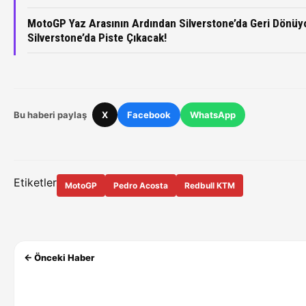
MotoGP Yaz Arasının Ardından Silverstone’da Geri Dönüyo
Silverstone’da Piste Çıkacak!
Bu haberi paylaş
X
Facebook
WhatsApp
Etiketler
MotoGP
Pedro Acosta
Redbull KTM
← Önceki Haber