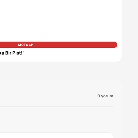
MOTOGP
 Bir Pist!”
0 yorum