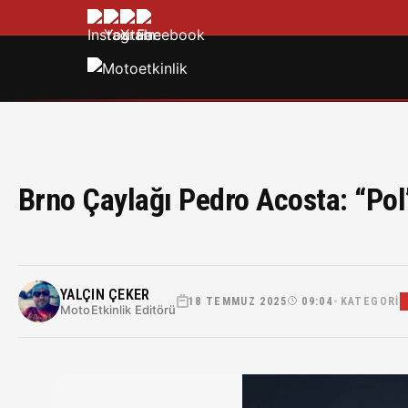
Brno Çaylağı Pedro Acosta: “Pol
YALÇIN ÇEKER
18 TEMMUZ 2025
09:04
KATEGORI
•
MotoEtkinlik Editörü