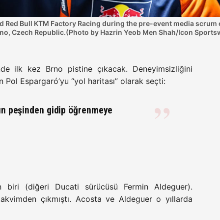
Red Bull KTM Factory Racing during the pre-event media scrum of 
o, Czech Republic.(Photo by Hazrin Yeob Men Shah/Icon Sportsw
e ilk kez Brno pistine çıkacak. Deneyimsizliğini
 Pol Espargaró’yu “yol haritası” olarak seçti:
nun peşinden gidip öğrenmeye
n biri (diğeri Ducati sürücüsü Fermin Aldeguer).
akvimden çıkmıştı. Acosta ve Aldeguer o yıllarda