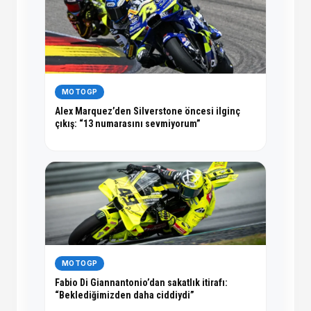
MOTOGP
Alex Marquez’den Silverstone öncesi ilginç
çıkış: “13 numarasını sevmiyorum”
MOTOGP
Fabio Di Giannantonio’dan sakatlık itirafı:
“Beklediğimizden daha ciddiydi”