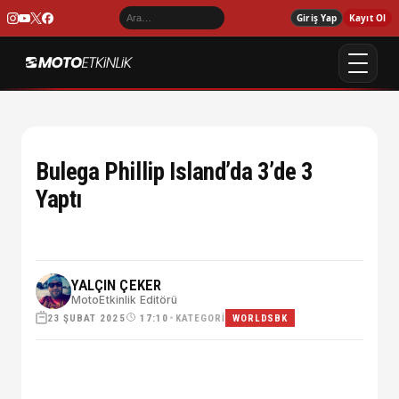
Giriş Yap
Kayıt Ol
Bulega Phillip Island’da 3’de 3
Yaptı
YALÇIN ÇEKER
MotoEtkinlik Editörü
23 ŞUBAT 2025
•
KATEGORI
17:10
WORLDSBK