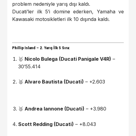
problem nedeniyle yarış dışı kaldı.
Ducati’ler ilk 5’i domine ederken, Yamaha ve
Kawasaki motosikletleri ilk 10 dışında kaldı.
Phillip Island – 2. Yarış İlk 5 Sıra:
🥇
Nicolo Bulega (Ducati Panigale V4R)
–
30’55.414
🥈
Alvaro Bautista (Ducati)
– +2.603
🥉
Andrea Iannone (Ducati)
– +3.980
Scott Redding (Ducati)
– +8.043