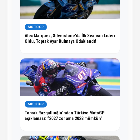
MOTOGP
Alex Marquez, Silverstone’da İlk Seansın Lideri
Oldu, Toprak Ayar Bulmaya Odaklandı!
MOTOGP
Toprak Razgatlıoğlu’ndan Türkiye MotoGP
açıklaması: “2027 zor ama 2028 mümkün”