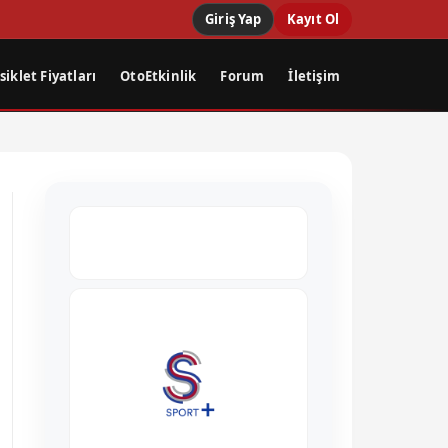
Giriş Yap
Kayıt Ol
iklet Fiyatları
OtoEtkinlik
Forum
İletişim