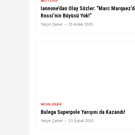
MOTOGP
Iannone’dan Olay Sözler: “Marc Marquez’d
Rossi’nin Büyüsü Yok!”
Yalçın Çeker
25 Aralık 2025
WORLDSBK
Bulega Superpole Yarışını da Kazandı!
Yalçın Çeker
23 Şubat 2025