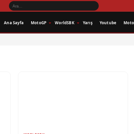
Ana Sayfa
MotoGP
WorldSBK
Yarış
Youtube
Motos