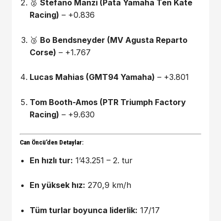
🥈
Stefano Manzi (Pata Yamaha Ten Kate
Racing)
– +0.836
🥉
Bo Bendsneyder (MV Agusta Reparto
Corse)
– +1.767
Lucas Mahias (GMT94 Yamaha)
– +3.801
Tom Booth-Amos (PTR Triumph Factory
Racing)
– +9.630
Can Öncü’den Detaylar:
En hızlı tur:
1’43.251 – 2. tur
En yüksek hız:
270,9 km/h
Tüm turlar boyunca liderlik:
17/17