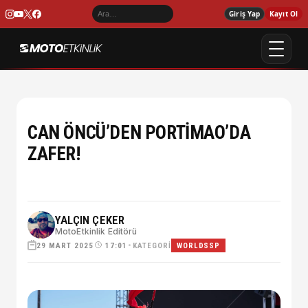
Giriş Yap
Kayıt Ol
CAN ÖNCÜ’DEN PORTİMAO’DA
ZAFER!
YALÇIN ÇEKER
MotoEtkinlik Editörü
29 MART 2025
•
KATEGORI
17:01
WORLDSSP