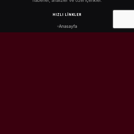
haberler, analizler ve özel içerikler.
HIZLI LINKLER
Anasayfa
MotoGP Takvimi
WorldSBK Takvimi
Puan Durumu
İletişim
BIZI TAKIP ET
© 2026
MotoEtkinlik
. Tüm hakları saklıdır.
Tasarım & Geliştirme:
Kaiowas