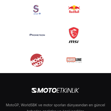
MotoGP, WorldSBK ve motor sporları dünyasından en güncel