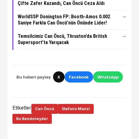
Çifte Zafer Kazandı, Can Öncü Ceza Aldı
→
WorldSSP Donington FP: Booth-Amos 0.002
Saniye Farkla Can Öncü’nün Önünde Lider!
→
Temsilcimiz Can Öncü, Thruxton’da British
Supersport’ta Yarışacak
Bu haberi paylaş
X
Facebook
WhatsApp
Etiketler
Can Öncü
Stefano Manzi
Bo Bendsneyder