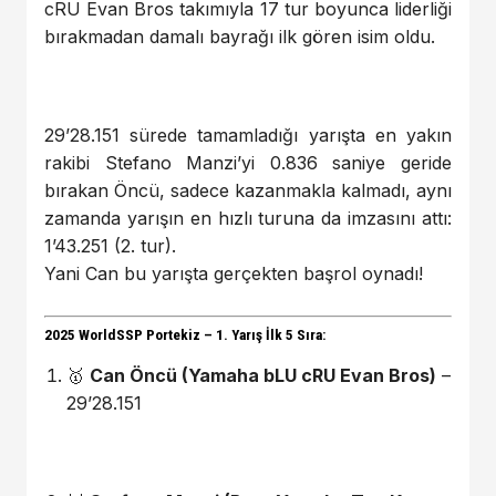
cRU Evan Bros takımıyla 17 tur boyunca liderliği
bırakmadan damalı bayrağı ilk gören isim oldu.
29’28.151 sürede tamamladığı yarışta en yakın
rakibi Stefano Manzi’yi 0.836 saniye geride
bırakan Öncü, sadece kazanmakla kalmadı, aynı
zamanda yarışın en hızlı turuna da imzasını attı:
1’43.251 (2. tur).
Yani Can bu yarışta gerçekten başrol oynadı!
2025 WorldSSP Portekiz – 1. Yarış İlk 5 Sıra:
🥇
Can Öncü (Yamaha bLU cRU Evan Bros)
–
29’28.151