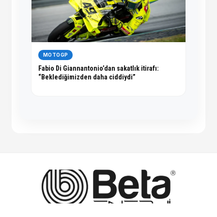
MOTOGP
Fabio Di Giannantonio’dan sakatlık itirafı:
“Beklediğimizden daha ciddiydi”