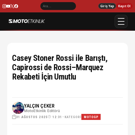
Giriş Yap
Kayıt Ol
Casey Stoner Rossi ile Barıştı,
Capirossi de Rossi–Marquez
Rekabeti İçin Umutlu
YALÇIN ÇEKER
MotoEtkinlik Editörü
31 AĞUSTOS 2025
•
KATEGORI
12:31
MOTOGP