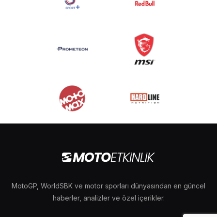
MotoGP, WorldSBK ve motor sporları dünyasından en güncel
haberler, analizler ve özel içerikler.