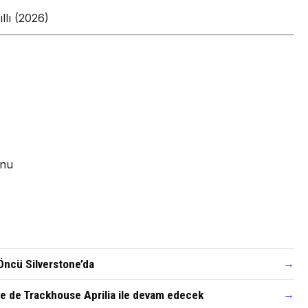
llı (2026)
onu
Öncü Silverstone’da
→
 de Trackhouse Aprilia ile devam edecek
→