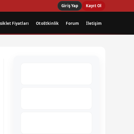
Giriş Yap
Kayıt Ol
iklet Fiyatları
OtoEtkinlik
Forum
İletişim