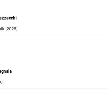
ezzecchi
llı (2026)
agnaia
nu