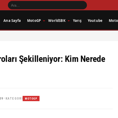
Ana Sayfa
MotoGP
WorldSBK
Yarış
Youtube
Motos
ları Şekilleniyor: Kim Nerede
39
KATEGORI
•
MOTOGP