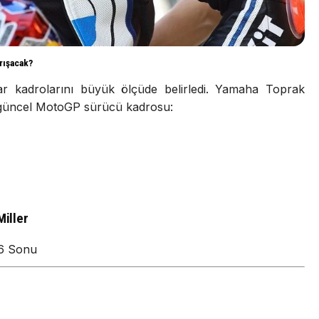
rışacak?
r kadrolarını büyük ölçüde belirledi. Yamaha Toprak
n güncel MotoGP sürücü kadrosu:
Miller
6 Sonu