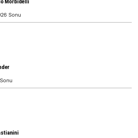
o Morbidelli
026 Sonu
nder
 Sonu
stianini