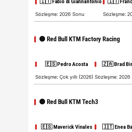
🇮🇹 Fabio di Giannantonio
🇮🇹 Franc
Sözleşme: 2026 Sonu
Sözleşme: 2
🟠
Red Bull KTM Factory Racing
🇪🇸 Pedro Acosta
🇿🇦 Brad Bi
Sözleşme: Çok yıllı (2026)
Sözleşme: 2026
🟠
Red Bull KTM Tech3
🇪🇸 Maverick Vinales
🇮🇹 Enea Ba