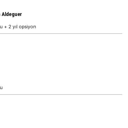
n Aldeguer
 + 2 yıl opsiyon
nu