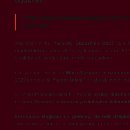
değerlendirdi:
“Henüz herkesin geleceği kesinleşmiş değil ama 
hamle yaptı.”
Pedrosa’nın bu ifadeleri,
Ducati’nin 2027 için 
söylentileri
güçlendirdi. Genç İspanyol pilotun KTM 
sıcak bakabileceği uzun süredir konuşuluyor.
Öte yandan Ducati’nin
Marc Marquez ile uzun vadel
2027’de olası bir
“süper takım”
oluşturabileceği iddi
KTM tarafında ise olası bir Acosta ayrılığı durum
da
Alex Marquez’in Avusturya ekibiyle ilişkilendiri
Francesco Bagnaia’nın geleceği de belirsizliğini
maceraya yelken açıp açmayacağı, önümüzdeki s