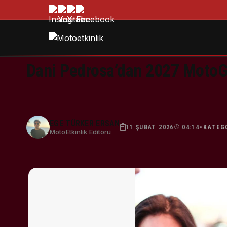
Dani Pedrosa’dan 2027 MotoGP 
EGE TÜRKER ERSAN
11 ŞUBAT 2026
04:14
KATEG
•
MotoEtkinlik Editörü