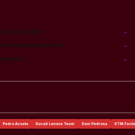
ı, MotoGP’ye Geliyor!
→
2026 performansından memnun
→
erstone’da
→
Pedro Acosta
Ducati Lenova Team
Dani Pedrosa
KTM Facto