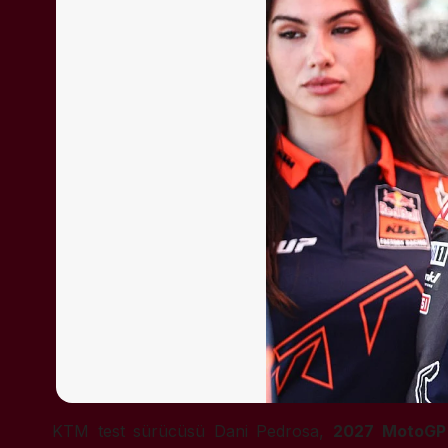
KTM test sürücüsü Dani Pedrosa,
2027 MotoGP s