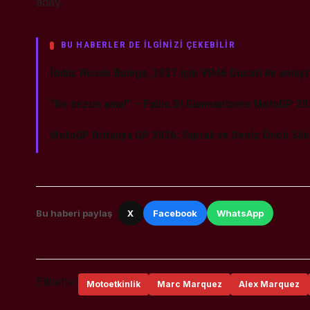
aday.
BU HABERLER DE İLGİNİZİ ÇEKEBİLİR
İddia: Nicolo Bulega, 2027 için VR46 Ducati ile anlaşt
“Ne sezon ama!” – Fabio Di Giannantonio MotoGP 
MotoGP Britanya GP 2026: Toprak ve Deniz Öncü Silv
Bu haberi paylaş
X
Facebook
WhatsApp
Etiketler
Motoetkinlik
Marc Marquez
Alex Marquez