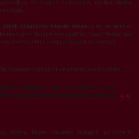
erlendiren Pedrosa’nın açıklamaları, özellikle
Pedro
me taşıdı.
 büyük bölümünün bitecek olması
, pilot ve takımlar
lerinden birini beraberinde getiriyor. Sezon henüz test
nmiş olması da bu durumu açıkça ortaya koyuyor.
r piyasasının hızına dikkat çekerek şunları söyledi:
receğini biliyorduk ama bu kadarını kimse
k test gününden önce netleşmesi daha önce hiç
l efsane, İtalyan markanın stratejisini şu sözlerle